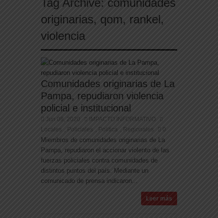
Tag Archive:
comunidades
originarias
,
qom
,
rankel
,
violencia
Comunidades originarias de La
Pampa, repudiaron violencia
policial e institucional
Jun 08, 2020
IMPACTO INFORMATIVO
Locales
Policiales
Politica
Regionales
0
,
,
,
Miembros de comunidades originarias de La
Pampa, repudiaron el accionar violento de las
fuerzas policiales contra comunidades de
distintos puntos del país. Mediante un
comunicado de prensa indicaron...
Leer más