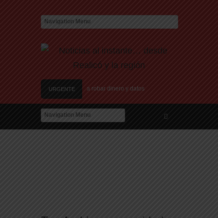
las nuevas estafas laborales para robar dinero y datos
URGENTE
ión de nuevos centros de datos en Texas debido a preocupaciones sobre el consumo
ína de Candela Arizaga
a Ciudad en el Conurbano: «Asesinos de m…, los vamos a agarrar»
ijo, marchan al Congreso contra la violencia vicaria
las nuevas estafas laborales para robar dinero y datos