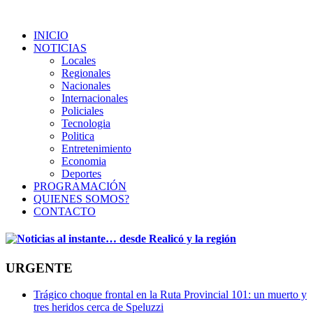
INICIO
NOTICIAS
Locales
Regionales
Nacionales
Internacionales
Policiales
Tecnologia
Politica
Entretenimiento
Economia
Deportes
PROGRAMACIÓN
QUIENES SOMOS?
CONTACTO
URGENTE
Trágico choque frontal en la Ruta Provincial 101: un muerto y
tres heridos cerca de Speluzzi