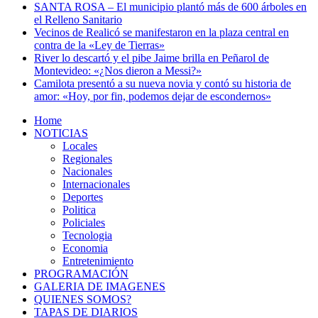
SANTA ROSA – El municipio plantó más de 600 árboles en
el Relleno Sanitario
Vecinos de Realicó se manifestaron en la plaza central en
contra de la «Ley de Tierras»
River lo descartó y el pibe Jaime brilla en Peñarol de
Montevideo: «¿Nos dieron a Messi?»
Camilota presentó a su nueva novia y contó su historia de
amor: «Hoy, por fin, podemos dejar de escondernos»
Home
NOTICIAS
Locales
Regionales
Nacionales
Internacionales
Deportes
Politica
Policiales
Tecnologia
Economia
Entretenimiento
PROGRAMACIÓN
GALERIA DE IMAGENES
QUIENES SOMOS?
TAPAS DE DIARIOS