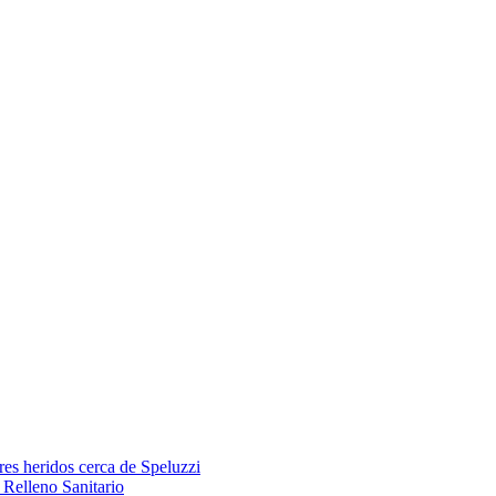
res heridos cerca de Speluzzi
Relleno Sanitario