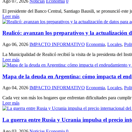
Ago 07, 2026
Noticias
Economia
0
El presidente del Banco Central, Santiago Bausili, se pronunció este j
Leer más
Realicó: avanzan los preparativos y la actualización 
Ago 06, 2026
IMPACTO INFORMATIVO
Economia
,
Locales
,
Poli
La Municipalidad de Realicó recibió la visita de la presidenta del Ins
Leer más
Mapa de la deuda en Argentina: cómo impacta el en
Ago 04, 2026
IMPACTO INFORMATIVO
Economia
,
Locales
,
Poli
Cada vez son más los hogares que enfrentan dificultades para cumplir c
Leer más
La guerra entre Rusia y Ucrania impulsa el precio inte
Ago 03, 2026
Noticias
Economia
0