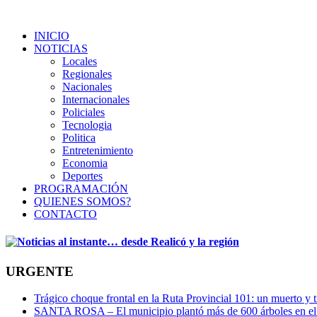
INICIO
NOTICIAS
Locales
Regionales
Nacionales
Internacionales
Policiales
Tecnologia
Politica
Entretenimiento
Economia
Deportes
PROGRAMACIÓN
QUIENES SOMOS?
CONTACTO
URGENTE
Trágico choque frontal en la Ruta Provincial 101: un muerto y t
SANTA ROSA – El municipio plantó más de 600 árboles en el 