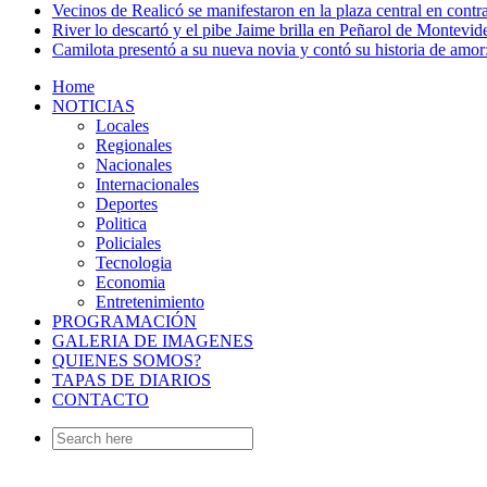
Vecinos de Realicó se manifestaron en la plaza central en contr
River lo descartó y el pibe Jaime brilla en Peñarol de Montevi
Camilota presentó a su nueva novia y contó su historia de amo
Home
NOTICIAS
Locales
Regionales
Nacionales
Internacionales
Deportes
Politica
Policiales
Tecnologia
Economia
Entretenimiento
PROGRAMACIÓN
GALERIA DE IMAGENES
QUIENES SOMOS?
TAPAS DE DIARIOS
CONTACTO
Search
for: