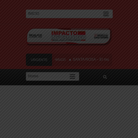
y tres heridos cerca de Speluzzi
SANTA ROSA – El municipio plantó más de 600 
URGENTE
ontra de la «Ley de Tierras»
River lo descartó y el pibe Jaime brilla en Peñar
amor: «Hoy, por fin, podemos dejar de escondernos»
y tres heridos cerca de Speluzzi