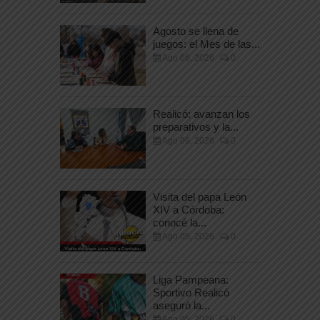
Agosto se llena de
juegos: el Mes de las...
Ago 06, 2026
0
Realicó: avanzan los
preparativos y la...
Ago 06, 2026
0
Visita del papa León
XIV a Córdoba:
conocé la...
Ago 05, 2026
0
Liga Pampeana:
Sportivo Realicó
aseguró la...
Ago 05, 2026
0