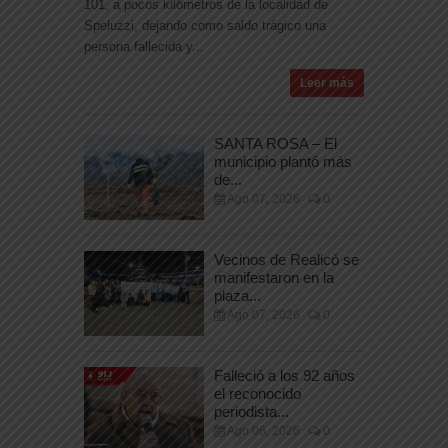
101, a pocos kilómetros de la localidad de
Speluzzi, dejando como saldo trágico una
persona fallecida y...
Leer más
SANTA ROSA – El
municipio plantó más
de...
Ago 07, 2026
0
Vecinos de Realicó se
manifestaron en la
plaza...
Ago 07, 2026
0
Falleció a los 92 años
el reconocido
periodista...
Ago 06, 2026
0