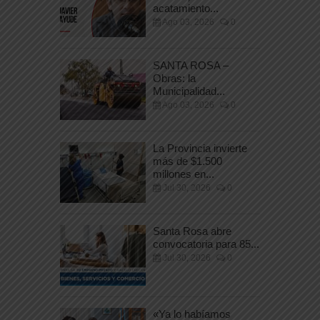
acatamiento...
Ago 03, 2026
0
SANTA ROSA –
Obras: la
Municipalidad...
Ago 03, 2026
0
La Provincia invierte
más de $1.500
millones en...
Jul 30, 2026
0
Santa Rosa abre
convocatoria para 85...
Jul 30, 2026
0
«Ya lo habíamos