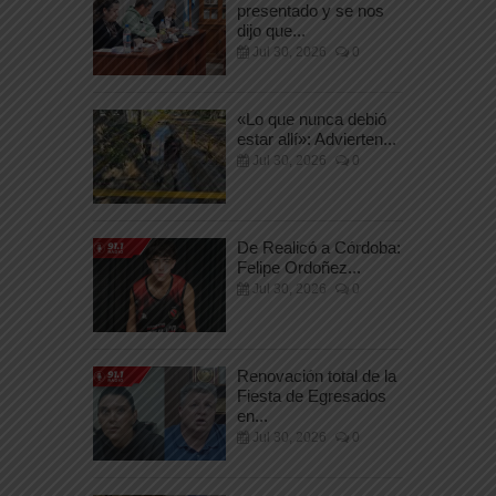
presentado y se nos
dijo que...
Jul 30, 2026
0
«Lo que nunca debió
estar allí»: Advierten...
Jul 30, 2026
0
De Realicó a Córdoba:
Felipe Ordoñez...
Jul 30, 2026
0
Renovación total de la
Fiesta de Egresados
en...
Jul 30, 2026
0