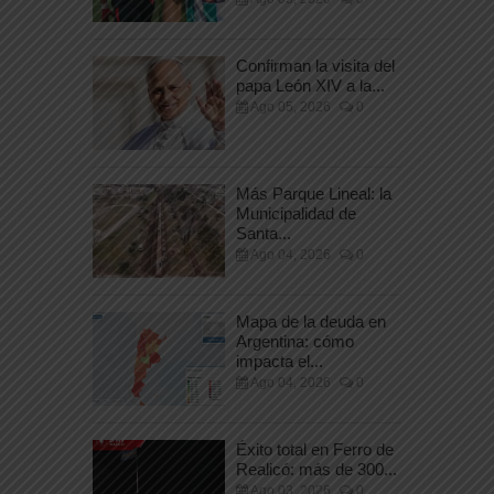
Confirman la visita del
papa León XIV a la...
Ago 05, 2026
0
Más Parque Lineal: la
Municipalidad de
Santa...
Ago 04, 2026
0
Mapa de la deuda en
Argentina: cómo
impacta el...
Ago 04, 2026
0
Éxito total en Ferro de
Realicó: más de 300...
Ago 03, 2026
0