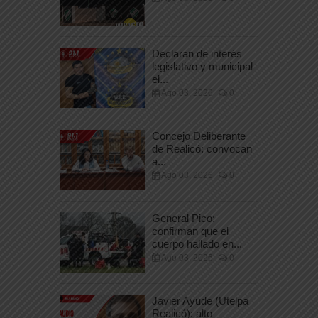
Declaran de interés
legislativo y municipal
el...
Ago 03, 2026
0
Concejo Deliberante
de Realicó: convocan
a...
Ago 03, 2026
0
General Pico:
confirman que el
cuerpo hallado en...
Ago 03, 2026
0
Javier Ayude (Utelpa
Realicó): alto