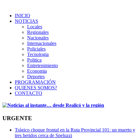
INICIO
NOTICIAS
Locales
Regionales
Nacionales
Internacionales
Policiales
Tecnologia
Politica
Entretenimiento
Economia
Deportes
PROGRAMACIÓN
QUIENES SOMOS?
CONTACTO
URGENTE
Trágico choque frontal en la Ruta Provincial 101: un muerto y
tres heridos cerca de Speluzzi