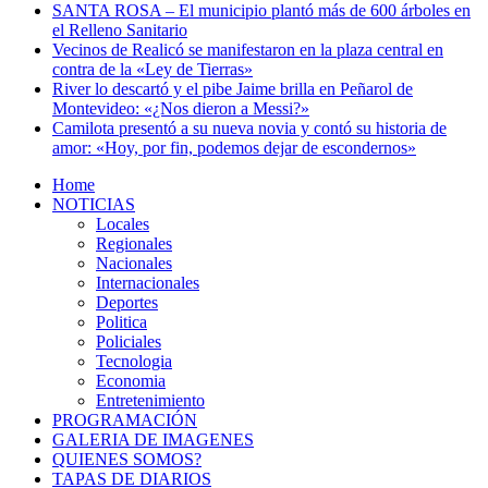
SANTA ROSA – El municipio plantó más de 600 árboles en
el Relleno Sanitario
Vecinos de Realicó se manifestaron en la plaza central en
contra de la «Ley de Tierras»
River lo descartó y el pibe Jaime brilla en Peñarol de
Montevideo: «¿Nos dieron a Messi?»
Camilota presentó a su nueva novia y contó su historia de
amor: «Hoy, por fin, podemos dejar de escondernos»
Home
NOTICIAS
Locales
Regionales
Nacionales
Internacionales
Deportes
Politica
Policiales
Tecnologia
Economia
Entretenimiento
PROGRAMACIÓN
GALERIA DE IMAGENES
QUIENES SOMOS?
TAPAS DE DIARIOS