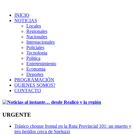
INICIO
NOTICIAS
Locales
Regionales
Nacionales
Internacionales
Policiales
Tecnologia
Politica
Entretenimiento
Economia
Deportes
PROGRAMACIÓN
QUIENES SOMOS?
CONTACTO
URGENTE
Trágico choque frontal en la Ruta Provincial 101: un muerto y
tres heridos cerca de Speluzzi