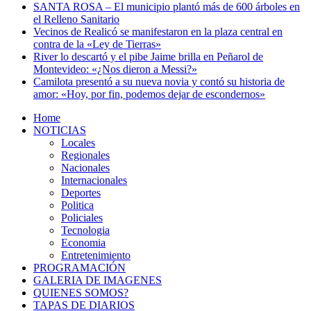
SANTA ROSA – El municipio plantó más de 600 árboles en
el Relleno Sanitario
Vecinos de Realicó se manifestaron en la plaza central en
contra de la «Ley de Tierras»
River lo descartó y el pibe Jaime brilla en Peñarol de
Montevideo: «¿Nos dieron a Messi?»
Camilota presentó a su nueva novia y contó su historia de
amor: «Hoy, por fin, podemos dejar de escondernos»
Home
NOTICIAS
Locales
Regionales
Nacionales
Internacionales
Deportes
Politica
Policiales
Tecnologia
Economia
Entretenimiento
PROGRAMACIÓN
GALERIA DE IMAGENES
QUIENES SOMOS?
TAPAS DE DIARIOS