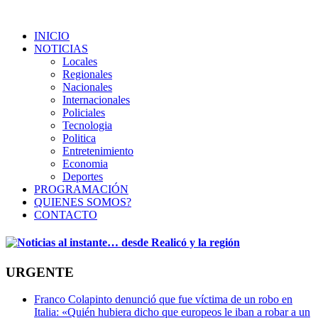
INICIO
NOTICIAS
Locales
Regionales
Nacionales
Internacionales
Policiales
Tecnologia
Politica
Entretenimiento
Economia
Deportes
PROGRAMACIÓN
QUIENES SOMOS?
CONTACTO
URGENTE
Franco Colapinto denunció que fue víctima de un robo en
Italia: «Quién hubiera dicho que europeos le iban a robar a un