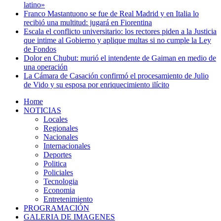
latino»
Franco Mastantuono se fue de Real Madrid y en Italia lo
recibió una multitud: jugará en Fiorentina
Escala el conflicto universitario: los rectores piden a la Justicia
que intime al Gobierno y aplique multas si no cumple la Ley
de Fondos
Dolor en Chubut: murió el intendente de Gaiman en medio de
una operación
La Cámara de Casación confirmó el procesamiento de Julio
de Vido y su esposa por enriquecimiento ilícito
Home
NOTICIAS
Locales
Regionales
Nacionales
Internacionales
Deportes
Politica
Policiales
Tecnologia
Economia
Entretenimiento
PROGRAMACIÓN
GALERIA DE IMAGENES