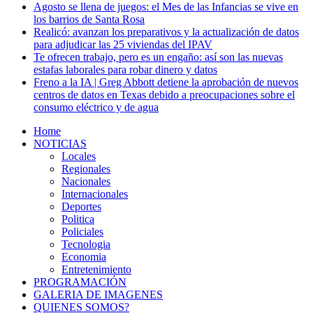
Agosto se llena de juegos: el Mes de las Infancias se vive en
los barrios de Santa Rosa
Realicó: avanzan los preparativos y la actualización de datos
para adjudicar las 25 viviendas del IPAV
Te ofrecen trabajo, pero es un engaño: así son las nuevas
estafas laborales para robar dinero y datos
Freno a la IA | Greg Abbott detiene la aprobación de nuevos
centros de datos en Texas debido a preocupaciones sobre el
consumo eléctrico y de agua
Home
NOTICIAS
Locales
Regionales
Nacionales
Internacionales
Deportes
Politica
Policiales
Tecnologia
Economia
Entretenimiento
PROGRAMACIÓN
GALERIA DE IMAGENES
QUIENES SOMOS?