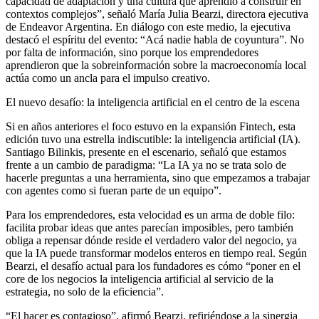
capacidad de adaptación y una cultura que aprendió a construir en
contextos complejos”, señaló María Julia Bearzi, directora ejecutiva
de Endeavor Argentina. En diálogo con este medio, la ejecutiva
destacó el espíritu del evento: “Acá nadie habla de coyuntura”. No
por falta de información, sino porque los emprendedores
aprendieron que la sobreinformación sobre la macroeconomía local
actúa como un ancla para el impulso creativo.
El nuevo desafío: la inteligencia artificial en el centro de la escena
Si en años anteriores el foco estuvo en la expansión Fintech, esta
edición tuvo una estrella indiscutible: la inteligencia artificial (IA).
Santiago Bilinkis, presente en el escenario, señaló que estamos
frente a un cambio de paradigma: “La IA ya no se trata solo de
hacerle preguntas a una herramienta, sino que empezamos a trabajar
con agentes como si fueran parte de un equipo”.
Para los emprendedores, esta velocidad es un arma de doble filo:
facilita probar ideas que antes parecían imposibles, pero también
obliga a repensar dónde reside el verdadero valor del negocio, ya
que la IA puede transformar modelos enteros en tiempo real. Según
Bearzi, el desafío actual para los fundadores es cómo “poner en el
core de los negocios la inteligencia artificial al servicio de la
estrategia, no solo de la eficiencia”.
“El hacer es contagioso”, afirmó Bearzi, refiriéndose a la sinergia