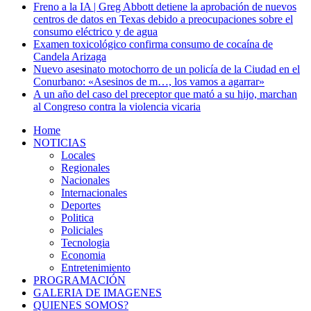
Freno a la IA | Greg Abbott detiene la aprobación de nuevos
centros de datos en Texas debido a preocupaciones sobre el
consumo eléctrico y de agua
Examen toxicológico confirma consumo de cocaína de
Candela Arizaga
Nuevo asesinato motochorro de un policía de la Ciudad en el
Conurbano: «Asesinos de m…, los vamos a agarrar»
A un año del caso del preceptor que mató a su hijo, marchan
al Congreso contra la violencia vicaria
Home
NOTICIAS
Locales
Regionales
Nacionales
Internacionales
Deportes
Politica
Policiales
Tecnologia
Economia
Entretenimiento
PROGRAMACIÓN
GALERIA DE IMAGENES
QUIENES SOMOS?