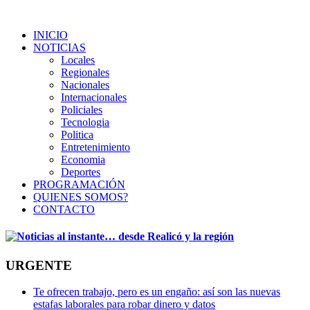
INICIO
NOTICIAS
Locales
Regionales
Nacionales
Internacionales
Policiales
Tecnologia
Politica
Entretenimiento
Economia
Deportes
PROGRAMACIÓN
QUIENES SOMOS?
CONTACTO
URGENTE
Te ofrecen trabajo, pero es un engaño: así son las nuevas
estafas laborales para robar dinero y datos