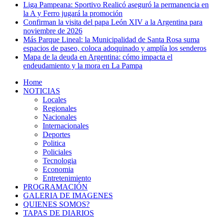
Liga Pampeana: Sportivo Realicó aseguró la permanencia en
la A y Ferro jugará la promoción
Confirman la visita del papa León XIV a la Argentina para
noviembre de 2026
Más Parque Lineal: la Municipalidad de Santa Rosa suma
espacios de paseo, coloca adoquinado y amplía los senderos
Mapa de la deuda en Argentina: cómo impacta el
endeudamiento y la mora en La Pampa
Home
NOTICIAS
Locales
Regionales
Nacionales
Internacionales
Deportes
Politica
Policiales
Tecnologia
Economia
Entretenimiento
PROGRAMACIÓN
GALERIA DE IMAGENES
QUIENES SOMOS?
TAPAS DE DIARIOS