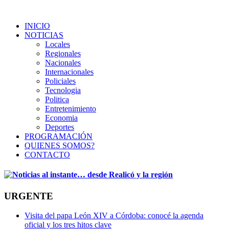
INICIO
NOTICIAS
Locales
Regionales
Nacionales
Internacionales
Policiales
Tecnologia
Politica
Entretenimiento
Economia
Deportes
PROGRAMACIÓN
QUIENES SOMOS?
CONTACTO
URGENTE
Visita del papa León XIV a Córdoba: conocé la agenda
oficial y los tres hitos clave