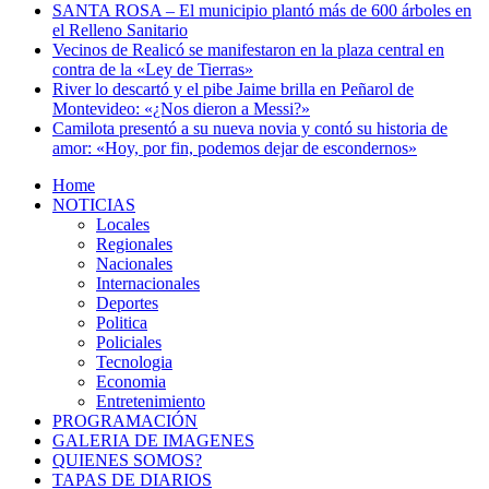
SANTA ROSA – El municipio plantó más de 600 árboles en
el Relleno Sanitario
Vecinos de Realicó se manifestaron en la plaza central en
contra de la «Ley de Tierras»
River lo descartó y el pibe Jaime brilla en Peñarol de
Montevideo: «¿Nos dieron a Messi?»
Camilota presentó a su nueva novia y contó su historia de
amor: «Hoy, por fin, podemos dejar de escondernos»
Home
NOTICIAS
Locales
Regionales
Nacionales
Internacionales
Deportes
Politica
Policiales
Tecnologia
Economia
Entretenimiento
PROGRAMACIÓN
GALERIA DE IMAGENES
QUIENES SOMOS?
TAPAS DE DIARIOS