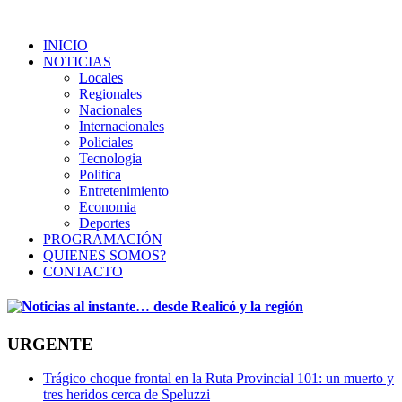
INICIO
NOTICIAS
Locales
Regionales
Nacionales
Internacionales
Policiales
Tecnologia
Politica
Entretenimiento
Economia
Deportes
PROGRAMACIÓN
QUIENES SOMOS?
CONTACTO
URGENTE
Trágico choque frontal en la Ruta Provincial 101: un muerto y
tres heridos cerca de Speluzzi