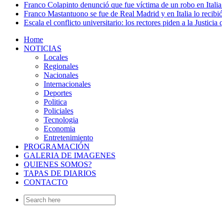
Franco Colapinto denunció que fue víctima de un robo en Italia
Franco Mastantuono se fue de Real Madrid y en Italia lo recibió
Escala el conflicto universitario: los rectores piden a la Justi
Home
NOTICIAS
Locales
Regionales
Nacionales
Internacionales
Deportes
Politica
Policiales
Tecnologia
Economia
Entretenimiento
PROGRAMACIÓN
GALERIA DE IMAGENES
QUIENES SOMOS?
TAPAS DE DIARIOS
CONTACTO
Search
for: