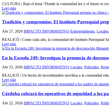
CULTURA | Bajo el lema “Donde la comunidad lee y el futuro se escri
Leer más
Tradición y compromiso: El Instituto Parroquial prep
Abr 27, 2026
IMPACTO INFORMATIVO
Entretenimiento
,
Locales
REALICÓ | Como cada año, la comunidad del Instituto Parroquial Sagr
Leer más
En la Escuela 249: Investigan la presencia de descon
Abr 23, 2026
IMPACTO INFORMATIVO
Locales
,
Policiales
,
Regi
REALICÓ | Un hecho de incertidumbre moviliza a la comunidad educativ
Leer más
Córdoba cobrará los operativos de seguridad a los pa
Abr 22, 2026
IMPACTO INFORMATIVO
Locales
,
Policiales
,
Polit