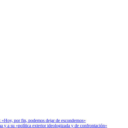
r: «Hoy, por fin, podemos dejar de escondernos»
a y a su «política exterior ideologizada y de confrontación»