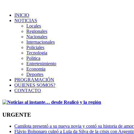
INICIO
NOTICIAS
Locales
Regionales
Nacionales
Internacionales
Policiales
Tecnologia
Politica
Entretenimiento
Economia
Deportes
PROGRAMACIÓN
QUIENES SOMOS?
CONTACTO
URGENTE
Camilota presentó a su nueva novia y contó su historia de amo
Flávio Bolsonaro culpó a Lula da Silva de la crisis con Argentin