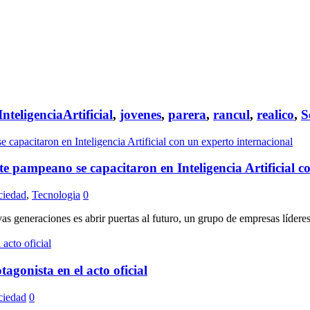
InteligenciaArtificial
,
jovenes
,
parera
,
rancul
,
realico
,
S
 pampeano se capacitaron en Inteligencia Artificial c
ciedad
,
Tecnologia
0
 generaciones es abrir puertas al futuro, un grupo de empresas líderes 
gonista en el acto oficial
ciedad
0