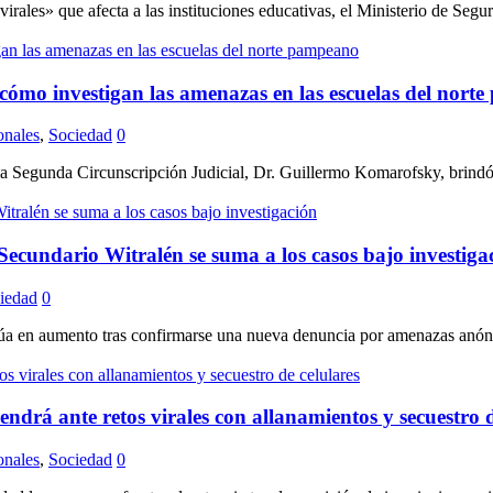
es» que afecta a las instituciones educativas, el Ministerio de Seguri
 cómo investigan las amenazas en las escuelas del nor
onales
,
Sociedad
0
Segunda Circunscripción Judicial, Dr. Guillermo Komarofsky, brindó pre
ecundario Witralén se suma a los casos bajo investiga
iedad
0
 en aumento tras confirmarse una nueva denuncia por amenazas anónima
endrá ante retos virales con allanamientos y secuestro d
onales
,
Sociedad
0