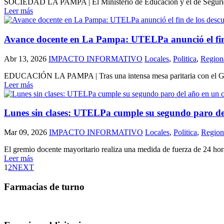
SOCIEDAD LA PAMPA | El Ministerio de Educación y el de Seguridad la
Leer más
Avance docente en La Pampa: UTELPa anunció el fin d
Abr 13, 2026
IMPACTO INFORMATIVO
Locales
,
Politica
,
Region
EDUCACIÓN LA PAMPA | Tras una intensa mesa paritaria con el Gobiern
Leer más
Lunes sin clases: UTELPa cumple su segundo paro de
Mar 09, 2026
IMPACTO INFORMATIVO
Locales
,
Politica
,
Region
El gremio docente mayoritario realiza una medida de fuerza de 24 horas 
Leer más
1
2
NEXT
Farmacias de turno