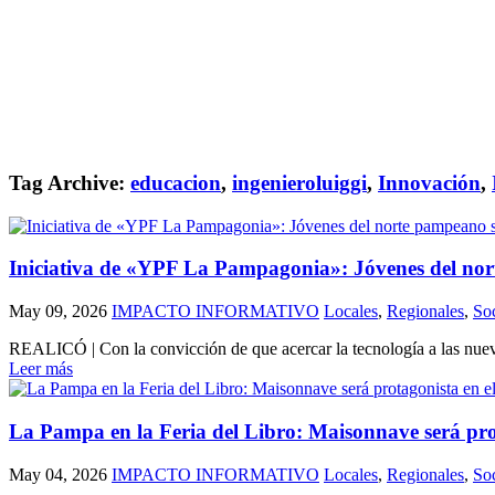
Tag Archive:
educacion
,
ingenieroluiggi
,
Innovación
,
Iniciativa de «YPF La Pampagonia»: Jóvenes del norte
May 09, 2026
IMPACTO INFORMATIVO
Locales
,
Regionales
,
So
REALICÓ | Con la convicción de que acercar la tecnología a las nuevas
Leer más
La Pampa en la Feria del Libro: Maisonnave será prota
May 04, 2026
IMPACTO INFORMATIVO
Locales
,
Regionales
,
So