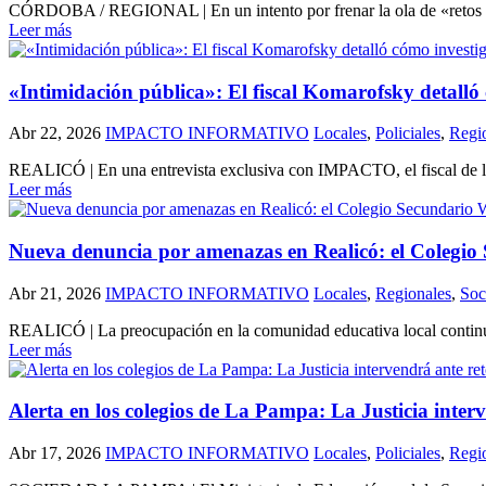
CÓRDOBA / REGIONAL | En un intento por frenar la ola de «retos viral
Leer más
«Intimidación pública»: El fiscal Komarofsky detalló
Abr 22, 2026
IMPACTO INFORMATIVO
Locales
,
Policiales
,
Regi
REALICÓ | En una entrevista exclusiva con IMPACTO, el fiscal de la 
Leer más
Nueva denuncia por amenazas en Realicó: el Colegio S
Abr 21, 2026
IMPACTO INFORMATIVO
Locales
,
Regionales
,
Soc
REALICÓ | La preocupación en la comunidad educativa local continúa
Leer más
Alerta en los colegios de La Pampa: La Justicia interv
Abr 17, 2026
IMPACTO INFORMATIVO
Locales
,
Policiales
,
Regi