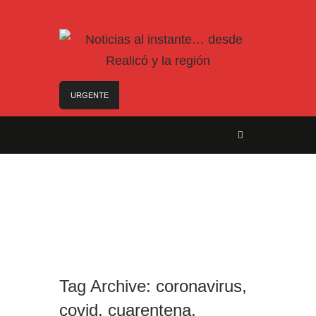
URGENTE
Trágico choque frontal en la Ruta Provincial 101:
un muerto y tres heridos cerca de Speluzzi
SANTA ROSA – El municipio plantó más de 600
árboles en el Relleno Sanitario
Vecinos de Realicó se manifestaron en la plaza
central en contra de la «Ley de Tierras»
River lo descartó y el pibe Jaime brilla en Peñarol
de Montevideo: «¿Nos dieron a Messi?»
Camilota presentó a su nueva novia y contó su
historia de amor: «Hoy, por fin, podemos dejar de
Tag Archive:
coronavirus
,
escondernos»
covid
,
cuarentena
,