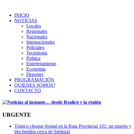
INICIO
NOTICIAS
Locales
Regionales
Nacionales
Internacionales
Policiales
Tecnologia
Politica
Entretenimiento
Economia
Deportes
PROGRAMACIÓN
QUIENES SOMOS?
CONTACTO
URGENTE
Trágico choque frontal en la Ruta Provincial 101: un muerto y
tres heridos cerca de Speluzzi