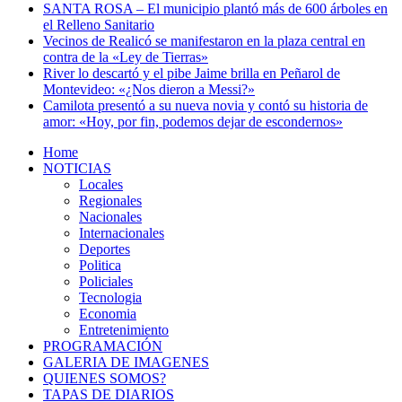
SANTA ROSA – El municipio plantó más de 600 árboles en
el Relleno Sanitario
Vecinos de Realicó se manifestaron en la plaza central en
contra de la «Ley de Tierras»
River lo descartó y el pibe Jaime brilla en Peñarol de
Montevideo: «¿Nos dieron a Messi?»
Camilota presentó a su nueva novia y contó su historia de
amor: «Hoy, por fin, podemos dejar de escondernos»
Home
NOTICIAS
Locales
Regionales
Nacionales
Internacionales
Deportes
Politica
Policiales
Tecnologia
Economia
Entretenimiento
PROGRAMACIÓN
GALERIA DE IMAGENES
QUIENES SOMOS?
TAPAS DE DIARIOS