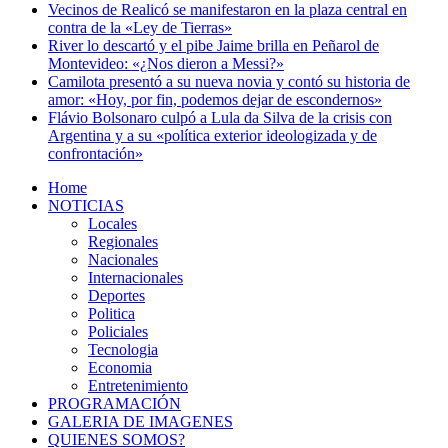
Vecinos de Realicó se manifestaron en la plaza central en
contra de la «Ley de Tierras»
River lo descartó y el pibe Jaime brilla en Peñarol de
Montevideo: «¿Nos dieron a Messi?»
Camilota presentó a su nueva novia y contó su historia de
amor: «Hoy, por fin, podemos dejar de escondernos»
Flávio Bolsonaro culpó a Lula da Silva de la crisis con
Argentina y a su «política exterior ideologizada y de
confrontación»
Home
NOTICIAS
Locales
Regionales
Nacionales
Internacionales
Deportes
Politica
Policiales
Tecnologia
Economia
Entretenimiento
PROGRAMACIÓN
GALERIA DE IMAGENES
QUIENES SOMOS?