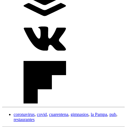
coronavirus
,
covid
,
cuarentena
,
gimnasios
,
la Pampa
,
pub
,
restaurantes