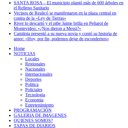
SANTA ROSA – El municipio plantó más de 600 árboles en
el Relleno Sanitario
Vecinos de Realicó se manifestaron en la plaza central en
contra de la «Ley de Tierras»
River lo descartó y el pibe Jaime brilla en Peñarol de
Montevideo: «¿Nos dieron a Messi?»
Camilota presentó a su nueva novia y contó su historia de
amor: «Hoy, por fin, podemos dejar de escondernos»
Home
NOTICIAS
Locales
Regionales
Nacionales
Internacionales
Deportes
Politica
Policiales
Tecnologia
Economia
Entretenimiento
PROGRAMACIÓN
GALERIA DE IMAGENES
QUIENES SOMOS?
TAPAS DE DIARIOS