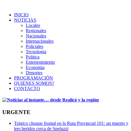
INICIO
NOTICIAS
Locales
Regionales
Nacionales
Internacionales
Policiales
Tecnologia
Politica
Entretenimiento
Economia
Deportes
PROGRAMACIÓN
QUIENES SOMOS?
CONTACTO
URGENTE
Trágico choque frontal en la Ruta Provincial 101: un muerto y
tres heridos cerca de Speluzzi