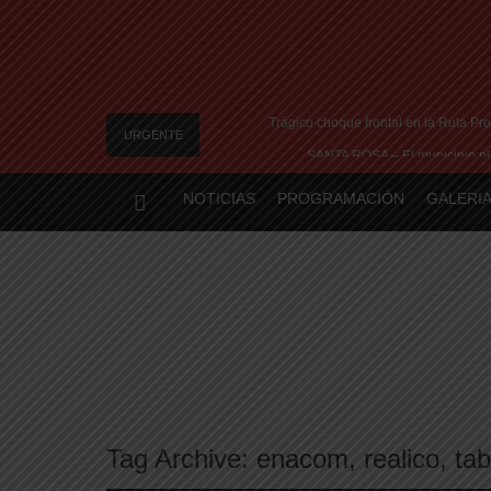
Trágico choque frontal en la Ruta Pro
URGENTE
SANTA ROSA – El municipio pla
Vecinos de Realicó se manifestaron 
NOTICIAS
PROGRAMACIÓN
GALERIA
River lo descartó y el pibe Jaime br
Camilota presentó a su nueva novia y contó su
Tag Archive:
enacom
,
realico
,
tab