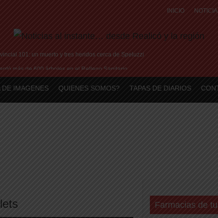
INICIO
NOTICIA
vincial 101: un muerto y tres heridos cerca de Speluzzi
ntó más de 600 árboles en el Relleno Sanitario
en la plaza central en contra de la «Ley de Tierras»
 DE IMAGENES
QUIENES SOMOS?
TAPAS DE DIARIOS
CON
illa en Peñarol de Montevideo: «¿Nos dieron a Messi?»
 historia de amor: «Hoy, por fin, podemos dejar de escondernos»
lets
Farmacias de tu