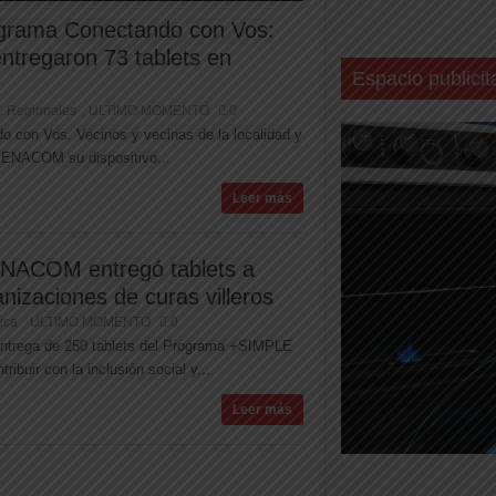
grama Conectando con Vos:
entregaron 73 tablets en
Espacio publicit
Regionales
ULTIMO MOMENTO
0
,
,
o con Vos. Vecinos y vecinas de la localidad y
l ENACOM su dispositivo...
Leer más
ENACOM entregó tablets a
nizaciones de curas villeros
tica
ULTIMO MOMENTO
0
,
entrega de 250 tablets del Programa +SIMPLE
ribuir con la inclusión social y...
Leer más