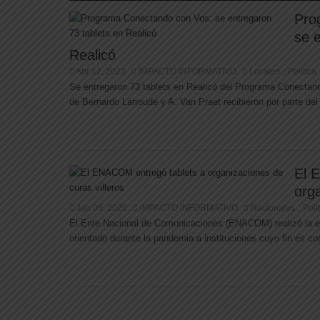
Pro
se 
Realicó
Abr 12, 2023
IMPACTO INFORMATIVO
Locales
Politica
,
Se entregaron 73 tablets en Realicó del Programa Conectand
de Bernardo Larroude y A. Van Praet recibieron por parte de
El 
orga
Jun 09, 2020
IMPACTO INFORMATIVO
Nacionales
Poli
,
El Ente Nacional de Comunicaciones (ENACOM) realizó la 
orientado durante la pandemia a instituciones cuyo fin es cont