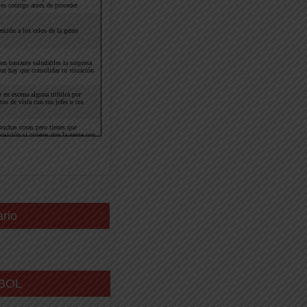
ario
BOL