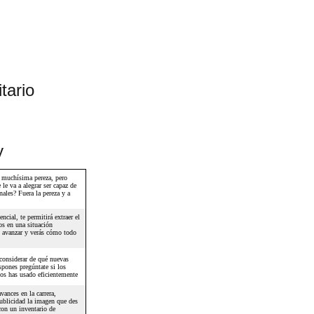
tario
y