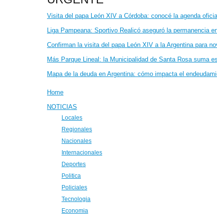
Visita del papa León XIV a Córdoba: conocé la agenda oficial
Liga Pampeana: Sportivo Realicó aseguró la permanencia en 
Confirman la visita del papa León XIV a la Argentina para n
Más Parque Lineal: la Municipalidad de Santa Rosa suma e
Mapa de la deuda en Argentina: cómo impacta el endeudam
Home
NOTICIAS
Locales
Regionales
Nacionales
Internacionales
Deportes
Politica
Policiales
Tecnologia
Economia