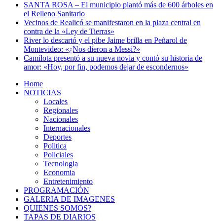
SANTA ROSA – El municipio plantó más de 600 árboles en
el Relleno Sanitario
Vecinos de Realicó se manifestaron en la plaza central en
contra de la «Ley de Tierras»
River lo descartó y el pibe Jaime brilla en Peñarol de
Montevideo: «¿Nos dieron a Messi?»
Camilota presentó a su nueva novia y contó su historia de
amor: «Hoy, por fin, podemos dejar de escondernos»
Home
NOTICIAS
Locales
Regionales
Nacionales
Internacionales
Deportes
Politica
Policiales
Tecnologia
Economia
Entretenimiento
PROGRAMACIÓN
GALERIA DE IMAGENES
QUIENES SOMOS?
TAPAS DE DIARIOS