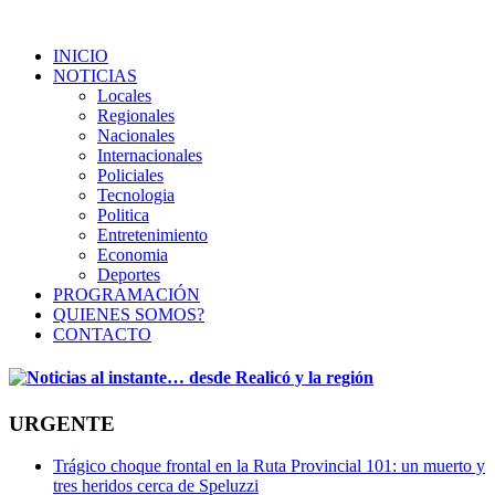
INICIO
NOTICIAS
Locales
Regionales
Nacionales
Internacionales
Policiales
Tecnologia
Politica
Entretenimiento
Economia
Deportes
PROGRAMACIÓN
QUIENES SOMOS?
CONTACTO
URGENTE
Trágico choque frontal en la Ruta Provincial 101: un muerto y
tres heridos cerca de Speluzzi