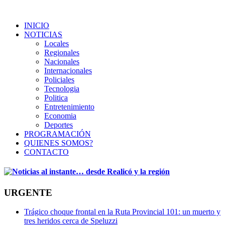
INICIO
NOTICIAS
Locales
Regionales
Nacionales
Internacionales
Policiales
Tecnologia
Politica
Entretenimiento
Economia
Deportes
PROGRAMACIÓN
QUIENES SOMOS?
CONTACTO
URGENTE
Trágico choque frontal en la Ruta Provincial 101: un muerto y
tres heridos cerca de Speluzzi