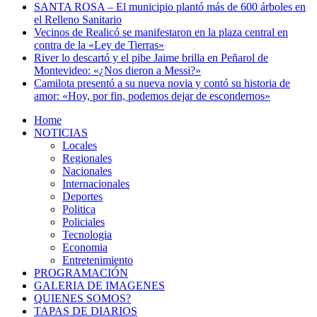
SANTA ROSA – El municipio plantó más de 600 árboles en
el Relleno Sanitario
Vecinos de Realicó se manifestaron en la plaza central en
contra de la «Ley de Tierras»
River lo descartó y el pibe Jaime brilla en Peñarol de
Montevideo: «¿Nos dieron a Messi?»
Camilota presentó a su nueva novia y contó su historia de
amor: «Hoy, por fin, podemos dejar de escondernos»
Home
NOTICIAS
Locales
Regionales
Nacionales
Internacionales
Deportes
Politica
Policiales
Tecnologia
Economia
Entretenimiento
PROGRAMACIÓN
GALERIA DE IMAGENES
QUIENES SOMOS?
TAPAS DE DIARIOS