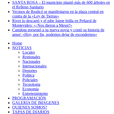
SANTA ROSA – El municipio plantó más de 600 árboles en
el Relleno Sanitario
Vecinos de Realicó se manifestaron en la plaza central en
contra de la «Ley de Tierras»
River lo descartó y el pibe Jaime brilla en Peñarol de
Montevideo: «¿Nos dieron a Messi?»
Camilota presentó a su nueva novia y contó su historia de
amor: «Hoy, por fin, podemos dejar de escondernos»
Home
NOTICIAS
Locales
Regionales
Nacionales
Internacionales
Deportes
Politica
Policiales
Tecnologia
Economia
Entretenimiento
PROGRAMACIÓN
GALERIA DE IMAGENES
QUIENES SOMOS?
TAPAS DE DIARIOS