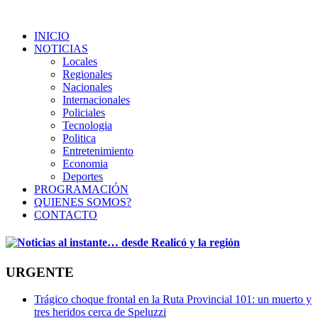
INICIO
NOTICIAS
Locales
Regionales
Nacionales
Internacionales
Policiales
Tecnologia
Politica
Entretenimiento
Economia
Deportes
PROGRAMACIÓN
QUIENES SOMOS?
CONTACTO
URGENTE
Trágico choque frontal en la Ruta Provincial 101: un muerto y
tres heridos cerca de Speluzzi