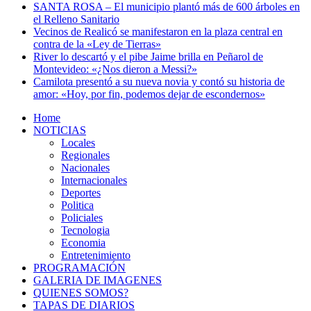
SANTA ROSA – El municipio plantó más de 600 árboles en
el Relleno Sanitario
Vecinos de Realicó se manifestaron en la plaza central en
contra de la «Ley de Tierras»
River lo descartó y el pibe Jaime brilla en Peñarol de
Montevideo: «¿Nos dieron a Messi?»
Camilota presentó a su nueva novia y contó su historia de
amor: «Hoy, por fin, podemos dejar de escondernos»
Home
NOTICIAS
Locales
Regionales
Nacionales
Internacionales
Deportes
Politica
Policiales
Tecnologia
Economia
Entretenimiento
PROGRAMACIÓN
GALERIA DE IMAGENES
QUIENES SOMOS?
TAPAS DE DIARIOS