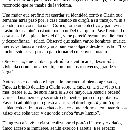
reconoció que se trataba de la víctima.
Una mujer que prefirió resguardar su identidad contó a Clarín que
semanas atrás pasó por la casa cuando se dirigía a su trabajo. “Fui a
atender a mi consultorio en Cofico, tomé un colectivo y para evitar
trasbordos caminé bastante por Juan Del Campillo. Pasé frente a la
casa a las 16, a plena luz del día, y me pareció oscura, me dio temor
y desconfianza”, relató. Observó que salían varios hombres, música
fuerte, ventanas abiertas y una bandera colgada desde el techo. “Esa
noche evité pasar por ahí para tomar el colectivo”, añadió.
Otro vecino, que también prefirió no identificarse, describió la
vivienda como “un laberinto, con muchos recovecos, grande y
larga”.
Antes de ser detenido e imputado por encubrimiento agravado,
Fassetta brindó detalles a Clarín sobre la casa, en la que vivió un
mes, desde el 23 de abril hasta el 23 de mayo. La Justicia ordenó
varios allanamientos y secuestró elementos que serán peritados.
Fassetta admitió que regresó a la casa el domingo 24 y notó que
habían colocado un acolchado blanco donde dormía, en lugar de los
grises que solía usar, y que todo estaba “muy limpio”.
El ingreso a la vivienda se realiza por el portón blanco y oxidado,
único acceso al inmueble, según explicó Fassetta. Ese espacio