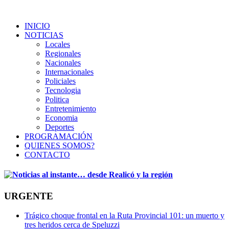
INICIO
NOTICIAS
Locales
Regionales
Nacionales
Internacionales
Policiales
Tecnologia
Politica
Entretenimiento
Economia
Deportes
PROGRAMACIÓN
QUIENES SOMOS?
CONTACTO
URGENTE
Trágico choque frontal en la Ruta Provincial 101: un muerto y
tres heridos cerca de Speluzzi