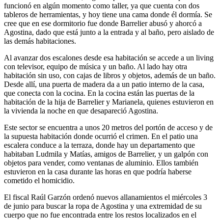
funcionó en algún momento como taller, ya que cuenta con dos
tableros de herramientas, y hoy tiene una cama donde él dormía. Se
cree que en ese dormitorio fue donde Barrelier abusó y ahorcó a
Agostina, dado que está junto a la entrada y al baño, pero aislado de
las demás habitaciones.
Al avanzar dos escalones desde esa habitación se accede a un living
con televisor, equipo de música y un baño. Al lado hay otra
habitación sin uso, con cajas de libros y objetos, además de un baño.
Desde allí, una puerta de madera da a un patio interno de la casa,
que conecta con la cocina. En la cocina están las puertas de la
habitación de la hija de Barrelier y Marianela, quienes estuvieron en
la vivienda la noche en que desapareció Agostina.
Este sector se encuentra a unos 20 metros del portón de acceso y de
la supuesta habitación donde ocurrió el crimen. En el patio una
escalera conduce a la terraza, donde hay un departamento que
habitaban Ludmila y Matías, amigos de Barrelier, y un galpón con
objetos para vender, como ventanas de aluminio. Ellos también
estuvieron en la casa durante las horas en que podría haberse
cometido el homicidio.
El fiscal Raúl Garzón ordenó nuevos allanamientos el miércoles 3
de junio para buscar la ropa de Agostina y una extremidad de su
cuerpo que no fue encontrada entre los restos localizados en el