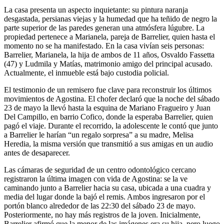
La casa presenta un aspecto inquietante: su pintura naranja
desgastada, persianas viejas y la humedad que ha teñido de negro la
parte superior de las paredes generan una atmósfera lúgubre. La
propiedad pertenece a Marianela, pareja de Barrelier, quien hasta el
momento no se ha manifestado. En la casa vivían seis personas:
Barrelier, Marianela, la hija de ambos de 11 años, Osvaldo Fassetta
(47) y Ludmila y Matías, matrimonio amigo del principal acusado.
Actualmente, el inmueble está bajo custodia policial.
El testimonio de un remisero fue clave para reconstruir los últimos
movimientos de Agostina. El chofer declaró que la noche del sábado
23 de mayo la llevó hasta la esquina de Mariano Fragueiro y Juan
Del Campillo, en barrio Cofico, donde la esperaba Barrelier, quien
pagó el viaje. Durante el recorrido, la adolescente le contó que junto
a Barrelier le harían “un regalo sorpresa” a su madre, Melisa
Heredia, la misma versión que transmitió a sus amigas en un audio
antes de desaparecer.
Las cámaras de seguridad de un centro odontológico cercano
registraron la última imagen con vida de Agostina: se la ve
caminando junto a Barrelier hacia su casa, ubicada a una cuadra y
media del lugar donde la bajó el remis. Ambos ingresaron por el
portón blanco alrededor de las 22:30 del sábado 23 de mayo.
Posteriormente, no hay más registros de la joven. Inicialmente,
Barrelier afirmó que la menor de las imágenes era su hija, pero luego