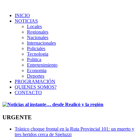
INICIO
NOTICIAS
Locales
Regionales
Nacionales
Internacionales
Policiales
Tecnologia
Politica
Entretenimiento
Economia
Deportes
PROGRAMACIÓN
QUIENES SOMOS?
CONTACTO
URGENTE
Trágico choque frontal en la Ruta Provincial 101: un muerto y
tres heridos cerca de Speluzzi