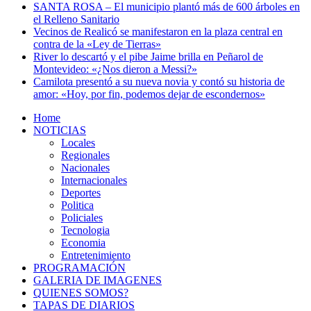
SANTA ROSA – El municipio plantó más de 600 árboles en
el Relleno Sanitario
Vecinos de Realicó se manifestaron en la plaza central en
contra de la «Ley de Tierras»
River lo descartó y el pibe Jaime brilla en Peñarol de
Montevideo: «¿Nos dieron a Messi?»
Camilota presentó a su nueva novia y contó su historia de
amor: «Hoy, por fin, podemos dejar de escondernos»
Home
NOTICIAS
Locales
Regionales
Nacionales
Internacionales
Deportes
Politica
Policiales
Tecnologia
Economia
Entretenimiento
PROGRAMACIÓN
GALERIA DE IMAGENES
QUIENES SOMOS?
TAPAS DE DIARIOS