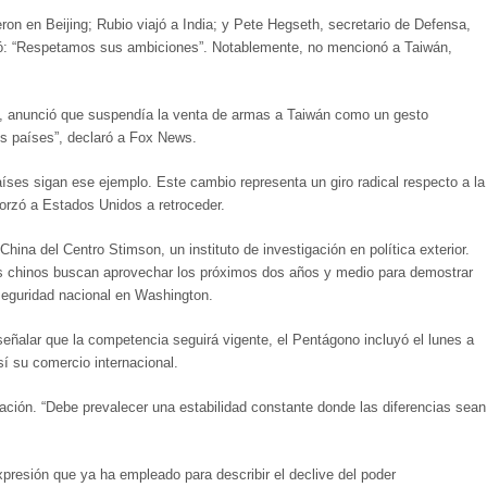
on en Beijing; Rubio viajó a India; y Pete Hegseth, secretario de Defensa,
firmó: “Respetamos sus ambiciones”. Notablemente, no mencionó a Taiwán,
ún, anunció que suspendía la venta de armas a Taiwán como un gesto
s países”, declaró a Fox News.
ses sigan ese ejemplo. Este cambio representa un giro radical respecto a la
orzó a Estados Unidos a retroceder.
ina del Centro Stimson, un instituto de investigación en política exterior.
os chinos buscan aprovechar los próximos dos años y medio para demostrar
 seguridad nacional en Washington.
 señalar que la competencia seguirá vigente, el Pentágono incluyó el lunes a
sí su comercio internacional.
ración. “Debe prevalecer una estabilidad constante donde las diferencias sean
presión que ya ha empleado para describir el declive del poder