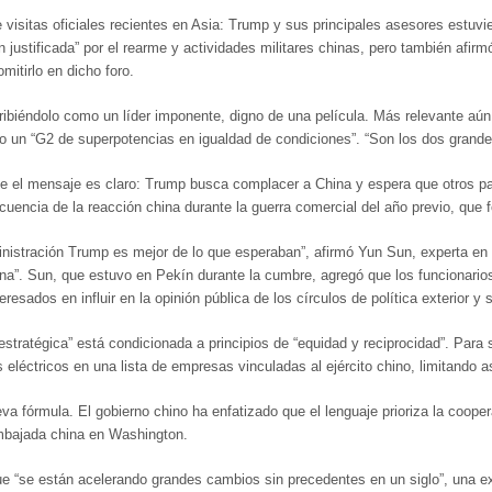
isitas oficiales recientes en Asia: Trump y sus principales asesores estuvier
ón justificada” por el rearme y actividades militares chinas, pero también a
itirlo en dicho foro.
ribiéndolo como un líder imponente, digno de una película. Más relevante a
 un “G2 de superpotencias en igualdad de condiciones”. “Son los dos grande
e el mensaje es claro: Trump busca complacer a China y espera que otros paí
ncia de la reacción china durante la guerra comercial del año previo, que f
nistración Trump es mejor de lo que esperaban”, afirmó Yun Sun, experta en Ch
na”. Sun, que estuvo en Pekín durante la cumbre, agregó que los funcionari
sados en influir en la opinión pública de los círculos de política exterior y
estratégica” está condicionada a principios de “equidad y reciprocidad”. Para
eléctricos en una lista de empresas vinculadas al ejército chino, limitando a
a fórmula. El gobierno chino ha enfatizado que el lenguaje prioriza la coope
Embajada china en Washington.
ue “se están acelerando grandes cambios sin precedentes en un siglo”, una ex