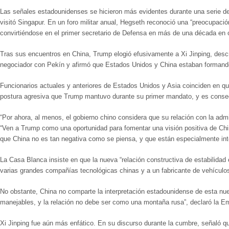
Las señales estadounidenses se hicieron más evidentes durante una serie de v
visitó Singapur. En un foro militar anual, Hegseth reconoció una “preocupaci
convirtiéndose en el primer secretario de Defensa en más de una década en om
Tras sus encuentros en China, Trump elogió efusivamente a Xi Jinping, desc
negociador con Pekín y afirmó que Estados Unidos y China estaban formando
Funcionarios actuales y anteriores de Estados Unidos y Asia coinciden en qu
postura agresiva que Trump mantuvo durante su primer mandato, y es consecue
“Por ahora, al menos, el gobierno chino considera que su relación con la admi
“Ven a Trump como una oportunidad para fomentar una visión positiva de Chi
que China no es tan negativa como se piensa, y que están especialmente intere
La Casa Blanca insiste en que la nueva “relación constructiva de estabilidad 
varias grandes compañías tecnológicas chinas y a un fabricante de vehículos 
No obstante, China no comparte la interpretación estadounidense de esta nuev
manejables, y la relación no debe ser como una montaña rusa”, declaró la 
Xi Jinping fue aún más enfático. En su discurso durante la cumbre, señaló q