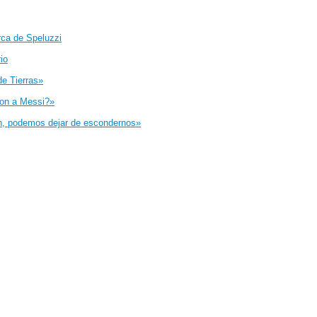
rca de Speluzzi
io
de Tierras»
eron a Messi?»
fin, podemos dejar de escondernos»