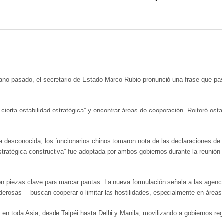
ano pasado, el secretario de Estado Marco Rubio pronunció una frase que pa
cierta estabilidad estratégica” y encontrar áreas de cooperación. Reiteró est
a desconocida, los funcionarios chinos tomaron nota de las declaraciones d
d estratégica constructiva” fue adoptada por ambos gobiernos durante la reuni
on piezas clave para marcar pautas. La nueva formulación señala a las agen
rosas— buscan cooperar o limitar las hostilidades, especialmente en áreas
en toda Asia, desde Taipéi hasta Delhi y Manila, movilizando a gobiernos reg