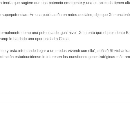
a teoría que sugiere que una potencia emergente y una establecida tienen alta
e superpotencias. En una publicación en redes sociales, dijo que Xi mencion
rmalmente como una potencia de igual nivel. Xi intentó que el presidente Ba
Trump le ha dado una oportunidad a China.
co y está intentando llegar a un modus vivendi con ella”, señaló Shivshanka
istración estadounidense le interesen las cuestiones geoestratégicas más amp