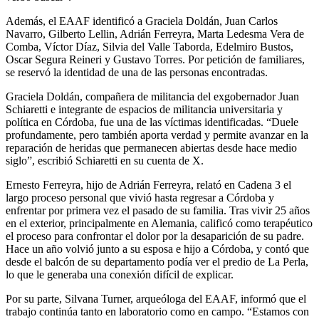
Además, el EAAF identificó a Graciela Doldán, Juan Carlos
Navarro, Gilberto Lellin, Adrián Ferreyra, Marta Ledesma Vera de
Comba, Víctor Díaz, Silvia del Valle Taborda, Edelmiro Bustos,
Oscar Segura Reineri y Gustavo Torres. Por petición de familiares,
se reservó la identidad de una de las personas encontradas.
Graciela Doldán, compañera de militancia del exgobernador Juan
Schiaretti e integrante de espacios de militancia universitaria y
política en Córdoba, fue una de las víctimas identificadas. “Duele
profundamente, pero también aporta verdad y permite avanzar en la
reparación de heridas que permanecen abiertas desde hace medio
siglo”, escribió Schiaretti en su cuenta de X.
Ernesto Ferreyra, hijo de Adrián Ferreyra, relató en Cadena 3 el
largo proceso personal que vivió hasta regresar a Córdoba y
enfrentar por primera vez el pasado de su familia. Tras vivir 25 años
en el exterior, principalmente en Alemania, calificó como terapéutico
el proceso para confrontar el dolor por la desaparición de su padre.
Hace un año volvió junto a su esposa e hijo a Córdoba, y contó que
desde el balcón de su departamento podía ver el predio de La Perla,
lo que le generaba una conexión difícil de explicar.
Por su parte, Silvana Turner, arqueóloga del EAAF, informó que el
trabajo continúa tanto en laboratorio como en campo. “Estamos con