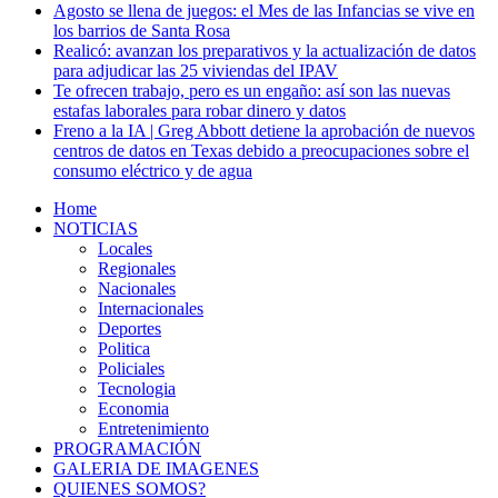
Agosto se llena de juegos: el Mes de las Infancias se vive en
los barrios de Santa Rosa
Realicó: avanzan los preparativos y la actualización de datos
para adjudicar las 25 viviendas del IPAV
Te ofrecen trabajo, pero es un engaño: así son las nuevas
estafas laborales para robar dinero y datos
Freno a la IA | Greg Abbott detiene la aprobación de nuevos
centros de datos en Texas debido a preocupaciones sobre el
consumo eléctrico y de agua
Home
NOTICIAS
Locales
Regionales
Nacionales
Internacionales
Deportes
Politica
Policiales
Tecnologia
Economia
Entretenimiento
PROGRAMACIÓN
GALERIA DE IMAGENES
QUIENES SOMOS?