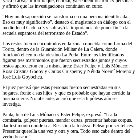
Vaca Narvaja informó que, en total, ya se identificaron 29 personas
y afirmó que las investigaciones continúan en curso.
“Hoy un desaparecido se transforma en una persona identificada.
Eso es muy significativo”, destacó el magistrado en diálogo con el
medio local Cadena 3 y subrayó la importancia de poner fin “a la
secuela espantosa del terrorismo de Estado”.
Los restos fueron encontrados en la zona conocida como Loma del
Torito, dentro de la Guarnición Militar de La Calera, donde
funcionó el centro clandestino La Perla. Entre los identificados
figuran tres matrimonios que fueron secuestrados juntos y cuyos
restos aparecieron en la misma área: Ester Felipe y Luis Mónaco;
Rosa Cristina Godoy y Carlos Cruspeire; y Nélida Noemí Moreno y
José Luis Goyochea.
El juez precisó que estas personas fueron secuestradas en sus
hogares, frente a sus hijos, y que es probable que hayan corrido la
misma suerte. No obstante, aclaró que esta hipótesis aún se
investiga.
Paula, hija de Luis Mónaco y Ester Felipe, expresó: “Ir a la
comisaría, golpear puertas, mandar cartas, presentar habeas corpus,
dar testimonio donde sea. Resistir a la tristeza. Pelear por ser felices.
Presentar querella una vez y otra y otra. Todo esto cabe dentro del
verbo buscar”.