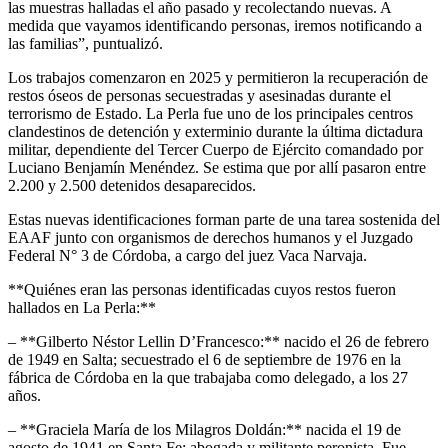
las muestras halladas el año pasado y recolectando nuevas. A
medida que vayamos identificando personas, iremos notificando a
las familias”, puntualizó.
Los trabajos comenzaron en 2025 y permitieron la recuperación de
restos óseos de personas secuestradas y asesinadas durante el
terrorismo de Estado. La Perla fue uno de los principales centros
clandestinos de detención y exterminio durante la última dictadura
militar, dependiente del Tercer Cuerpo de Ejército comandado por
Luciano Benjamín Menéndez. Se estima que por allí pasaron entre
2.200 y 2.500 detenidos desaparecidos.
Estas nuevas identificaciones forman parte de una tarea sostenida del
EAAF junto con organismos de derechos humanos y el Juzgado
Federal N° 3 de Córdoba, a cargo del juez Vaca Narvaja.
**Quiénes eran las personas identificadas cuyos restos fueron
hallados en La Perla:**
– **Gilberto Néstor Lellin D’Francesco:** nacido el 26 de febrero
de 1949 en Salta; secuestrado el 6 de septiembre de 1976 en la
fábrica de Córdoba en la que trabajaba como delegado, a los 27
años.
– **Graciela María de los Milagros Doldán:** nacida el 19 de
agosto de 1941 en Santa Fe; abogada y militante peronista. Fue