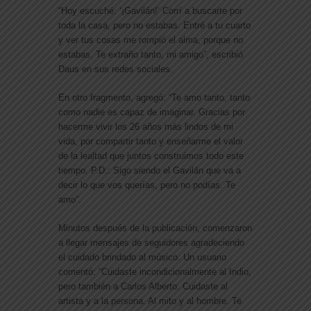
“Hoy escuché: ‘¡Gavilán!’ Corrí a buscarte por
toda la casa, pero no estabas. Entré a tu cuarto
y ver tus cosas me rompió el alma, porque no
estabas. Te extraño tanto, mi amigo”, escribió
Daus en sus redes sociales.
En otro fragmento, agregó: “Te amo tanto, tanto
como nadie es capaz de imaginar. Gracias por
hacerme vivir los 26 años más lindos de mi
vida, por compartir tanto y enseñarme el valor
de la lealtad que juntos construimos todo este
tiempo. P.D.: Sigo siendo el Gavilán que va a
decir lo que vos querías, pero no podías. Te
amo”.
Minutos después de la publicación, comenzaron
a llegar mensajes de seguidores agradeciendo
el cuidado brindado al músico. Un usuario
comentó: “Cuidaste incondicionalmente al Indio,
pero también a Carlos Alberto. Cuidaste al
artista y a la persona. Al mito y al hombre. Te