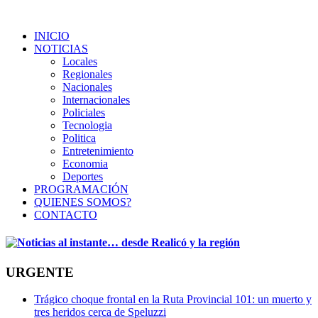
INICIO
NOTICIAS
Locales
Regionales
Nacionales
Internacionales
Policiales
Tecnologia
Politica
Entretenimiento
Economia
Deportes
PROGRAMACIÓN
QUIENES SOMOS?
CONTACTO
URGENTE
Trágico choque frontal en la Ruta Provincial 101: un muerto y
tres heridos cerca de Speluzzi