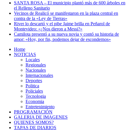
SANTA ROSA – El municipio plantó más de 600 árboles en
el Relleno Sanitario
Vecinos de Realicó se manifestaron en la plaza central en
contra de la «Ley de Tierras»
River lo descartó y el pibe Jaime brilla en Peñarol de
Montevideo: «¿Nos dieron a Messi?»
Camilota presentó a su nueva novia y contó su historia de
amor: «Hoy, por fin, podemos dejar de escondernos»
Home
NOTICIAS
Locales
Regionales
Nacionales
Internacionales
Deportes
Politica
Policiales
Tecnologia
Economia
Entretenimiento
PROGRAMACIÓN
GALERIA DE IMAGENES
QUIENES SOMOS?
TAPAS DE DIARIOS