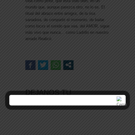
vida como pinte, que está todo bien, en un
mundo que, aunque parezca otro, no lo es. El
ritual del abrazo entre amigxs, de la risa
sanadora, de comparti
r el momento, de bailar
como locxs el sonido que sea, del AMOR, sigue
más vivo que nunca… como Ladrillo en nuestro
amado Realic
ó.
DEJANOS TU
COMENTARIO