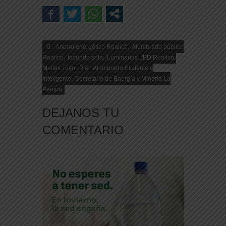
,
Ahorro energético Realicó
Alumbrado público
,
,
,
Realicó
facundo sola
Luminarias LED Realicó
,
Matías Toso
Plan Alumbrado Eficiente e
,
Inteligente
Secretaría de Energía y Minería La
Pampa
DEJANOS TU
COMENTARIO