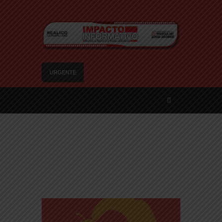
URGENTE
Trágico choque frontal en la Ruta Provincial 101:
un muerto y tres heridos cerca de Speluzzi
SANTA ROSA – El municipio plantó más de 600
árboles en el Relleno Sanitario
Vecinos de Realicó se manifestaron en la plaza
central en contra de la «Ley de Tierras»
River lo descartó y el pibe Jaime brilla en Peñarol
de Montevideo: «¿Nos dieron a Messi?»
Camilota presentó a su nueva novia y contó su
historia de amor: «Hoy, por fin, podemos dejar de
escondernos»