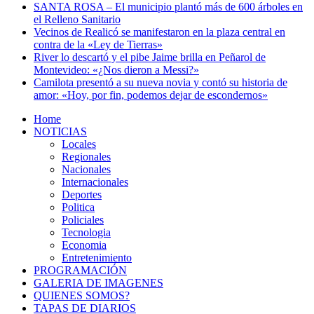
SANTA ROSA – El municipio plantó más de 600 árboles en
el Relleno Sanitario
Vecinos de Realicó se manifestaron en la plaza central en
contra de la «Ley de Tierras»
River lo descartó y el pibe Jaime brilla en Peñarol de
Montevideo: «¿Nos dieron a Messi?»
Camilota presentó a su nueva novia y contó su historia de
amor: «Hoy, por fin, podemos dejar de escondernos»
Home
NOTICIAS
Locales
Regionales
Nacionales
Internacionales
Deportes
Politica
Policiales
Tecnologia
Economia
Entretenimiento
PROGRAMACIÓN
GALERIA DE IMAGENES
QUIENES SOMOS?
TAPAS DE DIARIOS