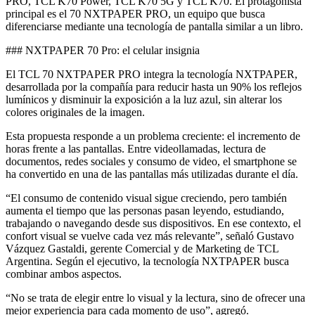
PRO, TCL K70 Power, TCL K70 5G y TCL K70. El protagonista
principal es el 70 NXTPAPER PRO, un equipo que busca
diferenciarse mediante una tecnología de pantalla similar a un libro.
### NXTPAPER 70 Pro: el celular insignia
El TCL 70 NXTPAPER PRO integra la tecnología NXTPAPER,
desarrollada por la compañía para reducir hasta un 90% los reflejos
lumínicos y disminuir la exposición a la luz azul, sin alterar los
colores originales de la imagen.
Esta propuesta responde a un problema creciente: el incremento de
horas frente a las pantallas. Entre videollamadas, lectura de
documentos, redes sociales y consumo de video, el smartphone se
ha convertido en una de las pantallas más utilizadas durante el día.
“El consumo de contenido visual sigue creciendo, pero también
aumenta el tiempo que las personas pasan leyendo, estudiando,
trabajando o navegando desde sus dispositivos. En ese contexto, el
confort visual se vuelve cada vez más relevante”, señaló Gustavo
Vázquez Gastaldi, gerente Comercial y de Marketing de TCL
Argentina. Según el ejecutivo, la tecnología NXTPAPER busca
combinar ambos aspectos.
“No se trata de elegir entre lo visual y la lectura, sino de ofrecer una
mejor experiencia para cada momento de uso”, agregó.