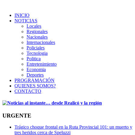
INICIO
NOTICIAS
Locales
Regionales
Nacionales
Internacionales
Policiales
Tecnologia
Politica
Entretenimiento
Economia
Deportes
PROGRAMACIÓN
QUIENES SOMOS?
CONTACTO
URGENTE
Trágico choque frontal en la Ruta Provincial 101: un muerto y
tres heridos cerca de Speluzzi