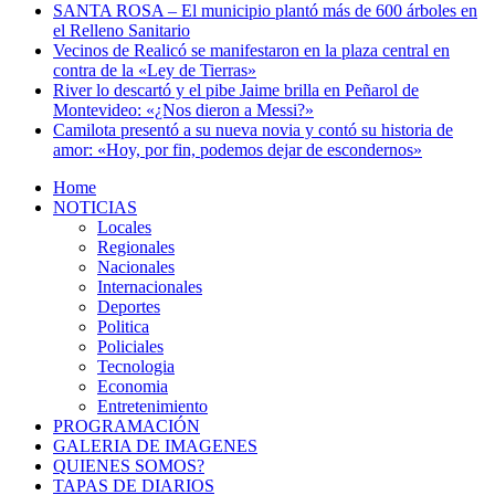
SANTA ROSA – El municipio plantó más de 600 árboles en
el Relleno Sanitario
Vecinos de Realicó se manifestaron en la plaza central en
contra de la «Ley de Tierras»
River lo descartó y el pibe Jaime brilla en Peñarol de
Montevideo: «¿Nos dieron a Messi?»
Camilota presentó a su nueva novia y contó su historia de
amor: «Hoy, por fin, podemos dejar de escondernos»
Home
NOTICIAS
Locales
Regionales
Nacionales
Internacionales
Deportes
Politica
Policiales
Tecnologia
Economia
Entretenimiento
PROGRAMACIÓN
GALERIA DE IMAGENES
QUIENES SOMOS?
TAPAS DE DIARIOS