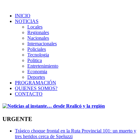
INICIO
NOTICIAS
Locales
Regionales
Nacionales
Internacionales
Policiales
Tecnologia
Politica
Entretenimiento
Economia
Deportes
PROGRAMACIÓN
QUIENES SOMOS?
CONTACTO
URGENTE
Trágico choque frontal en la Ruta Provincial 101: un muerto y
tres heridos cerca de Speluzzi