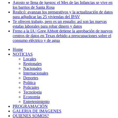
Agosto se llena de juegos: el Mes de las Infancias se vive en
los barrios de Santa Rosa
Realicó: avanzan los preparativos y la actualización de datos
para adjudicar las 25 viviendas del IPAV
Te ofrecen trabajo, pero es un engaño: así son las nuevas
estafas laborales para robar dinero y datos
Freno a la IA | Greg Abbott detiene la aprobación de nuevos
centros de datos en Texas debido a preocupaciones sobre el
consumo eléctrico y de agua
Home
NOTICIAS
Locales
Regionales
Nacionales
Internacionales
Deportes
Politica
Policiales
Tecnologia
Economia
Entretenimiento
PROGRAMACIÓN
GALERIA DE IMAGENES
QUIENES SOMOS?