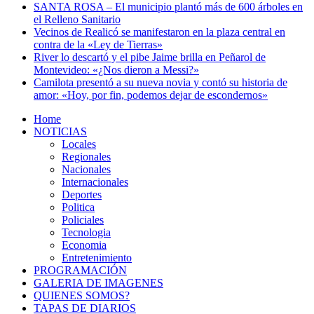
SANTA ROSA – El municipio plantó más de 600 árboles en
el Relleno Sanitario
Vecinos de Realicó se manifestaron en la plaza central en
contra de la «Ley de Tierras»
River lo descartó y el pibe Jaime brilla en Peñarol de
Montevideo: «¿Nos dieron a Messi?»
Camilota presentó a su nueva novia y contó su historia de
amor: «Hoy, por fin, podemos dejar de escondernos»
Home
NOTICIAS
Locales
Regionales
Nacionales
Internacionales
Deportes
Politica
Policiales
Tecnologia
Economia
Entretenimiento
PROGRAMACIÓN
GALERIA DE IMAGENES
QUIENES SOMOS?
TAPAS DE DIARIOS