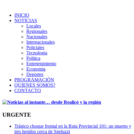
INICIO
NOTICIAS
Locales
Regionales
Nacionales
Internacionales
Policiales
Tecnologia
Politica
Entretenimiento
Economia
Deportes
PROGRAMACIÓN
QUIENES SOMOS?
CONTACTO
URGENTE
Trágico choque frontal en la Ruta Provincial 101: un muerto y
tres heridos cerca de Speluzzi