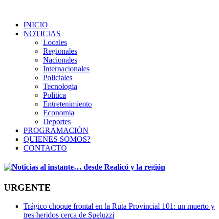
INICIO
NOTICIAS
Locales
Regionales
Nacionales
Internacionales
Policiales
Tecnologia
Politica
Entretenimiento
Economia
Deportes
PROGRAMACIÓN
QUIENES SOMOS?
CONTACTO
URGENTE
Trágico choque frontal en la Ruta Provincial 101: un muerto y
tres heridos cerca de Speluzzi