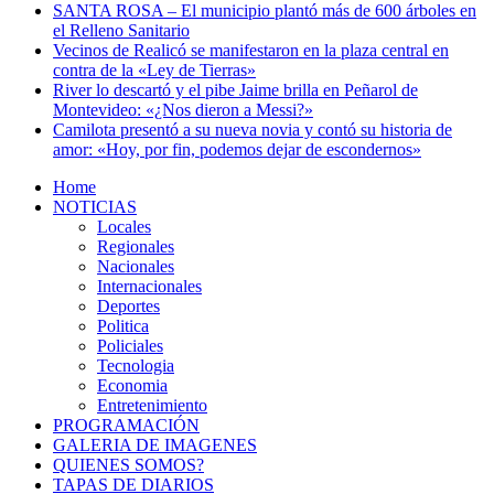
SANTA ROSA – El municipio plantó más de 600 árboles en
el Relleno Sanitario
Vecinos de Realicó se manifestaron en la plaza central en
contra de la «Ley de Tierras»
River lo descartó y el pibe Jaime brilla en Peñarol de
Montevideo: «¿Nos dieron a Messi?»
Camilota presentó a su nueva novia y contó su historia de
amor: «Hoy, por fin, podemos dejar de escondernos»
Home
NOTICIAS
Locales
Regionales
Nacionales
Internacionales
Deportes
Politica
Policiales
Tecnologia
Economia
Entretenimiento
PROGRAMACIÓN
GALERIA DE IMAGENES
QUIENES SOMOS?
TAPAS DE DIARIOS