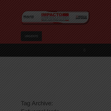
URGENTE
Franco Colapinto denunció que fue víctima de un
robo en Italia: «Quién hubiera dicho que
europeos le iban a robar a un latino»
Franco Mastantuono se fue de Real Madrid y en
Italia lo recibió una multitud: jugará en Fiorentina
Escala el conflicto universitario: los rectores
piden a la Justicia que intime al Gobierno y
aplique multas si no cumple la Ley de Fondos
Dolor en Chubut: murió el intendente de Gaiman
en medio de una operación
Tag Archive:
La Cámara de Casación confirmó el
procesamiento de Julio de Vido y su esposa por