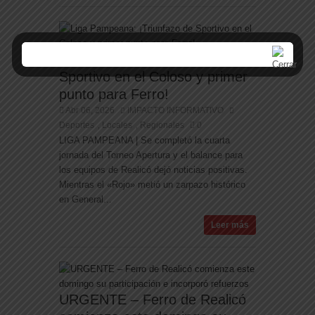
Liga Pampeana: ¡Triunfazo de
Sportivo en el Coloso y primer
punto para Ferro!
Abr 06, 2026
IMPACTO INFORMATIVO
Deportes
Locales
Regionales
0
,
,
LIGA PAMPEANA | Se completó la cuarta
jornada del Torneo Apertura y el balance para
los equipos de Realicó dejó noticias positivas.
Mientras el «Rojo» metió un zarpazo histórico
en General...
Leer más
URGENTE – Ferro de Realicó