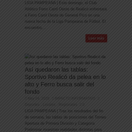
LIGA PAMPEANA | Este domingo, el Club
Atlético Ferro Carril Oeste de Realicó enfrentará
a Ferro Carril Oeste de General Pico en una
nueva fecha de la Liga Pampeana de Fútbol. El
encuentro,...
Leer más
Así quedaron las tablas:
Sportivo Realicó da pelea en lo
alto y Ferro busca salir del
fondo
May 04, 2026
IMPACTO INFORMATIVO
Deportes
Locales
Regionales
0
,
,
LIGA PAMPEANA | Tras los resultados del fin
de semana, las tablas de posiciones del Torneo
Apertura de Primera División y Categoría
Preliminar muestran realidades distintas para