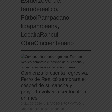
EsfuerzoVerde
,
enriquecimiento ilícito
ferroderealico
,
FútbolPampaeano
,
ligapampeana
,
LocalíaRancul
,
ObraCincuentenario
Comienza la cuenta regresiva:
Ferro de Realicó sembrará el
césped de su cancha y
proyecta volver a ser local en
un mes
May 06, 2026
IMPACTO INFORMATIVO
Deportes
Locales
Regionales
0
,
,