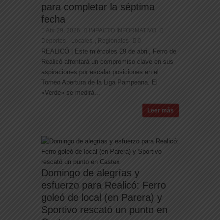
para completar la séptima
fecha
Abr 29, 2026
IMPACTO INFORMATIVO
Deportes
Locales
Regionales
0
,
,
REALICÓ | Este miércoles 29 de abril, Ferro de
Realicó afrontará un compromiso clave en sus
aspiraciones por escalar posiciones en el
Torneo Apertura de la Liga Pampeana. El
«Verde» se medirá...
Leer más
Domingo de alegrías y
esfuerzo para Realicó: Ferro
goleó de local (en Parera) y
Sportivo rescató un punto en