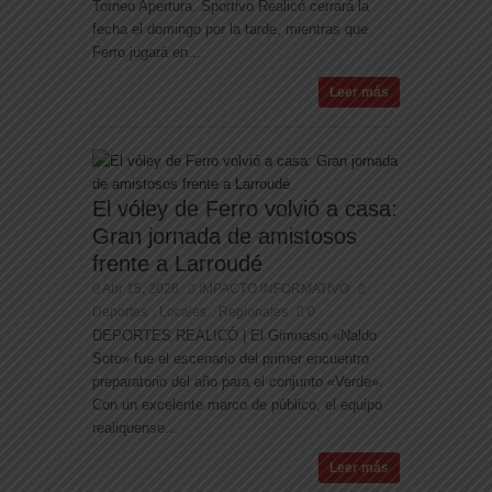
Torneo Apertura. Sportivo Realicó cerrará la
fecha el domingo por la tarde, mientras que
Ferro jugará en...
Leer más
El vóley de Ferro volvió a casa:
Gran jornada de amistosos
frente a Larroudé
Abr 15, 2026
IMPACTO INFORMATIVO
Deportes
Locales
Regionales
0
,
,
DEPORTES REALICÓ | El Gimnasio «Naldo
Soto» fue el escenario del primer encuentro
preparatorio del año para el conjunto «Verde».
Con un excelente marco de público, el equipo
realiquense...
Leer más