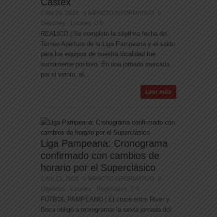
Castex
Abr 26, 2026
IMPACTO INFORMATIVO
Deportes
Locales
0
,
REALICÓ | Se completó la séptima fecha del
Torneo Apertura de la Liga Pampeana y el saldo
para los equipos de nuestra localidad fue
sumamente positivo. En una jornada marcada
por el viento, el...
Leer más
Liga Pampeana: Cronograma
confirmado con cambios de
horario por el Superclásico
Abr 15, 2026
IMPACTO INFORMATIVO
Deportes
Locales
Regionales
0
,
,
FÚTBOL PAMPEANO | El cruce entre River y
Boca obligó a reprogramar la sexta jornada del