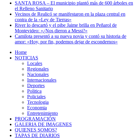
SANTA ROSA – El municipio plantó más de 600 árboles en
el Relleno Sanitario
Vecinos de Realicó se manifestaron en la plaza central en
contra de la «Ley de Tierras»
River lo descartó y el pibe Jaime brilla en Peñarol de
Montevideo: «¿Nos dieron a Messi?»
Camilota presentó a su nueva novia y contó su historia de
amor: «Hoy, por fin, podemos dejar de escondernos»
Home
NOTICIAS
Locales
Regionales
Nacionales
Internacionales
Deportes
Politica
Policiales
Tecnologia
Economia
Entretenimiento
PROGRAMACIÓN
GALERIA DE IMAGENES
QUIENES SOMOS?
TAPAS DE DIARIOS