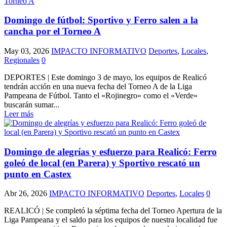
Domingo de fútbol: Sportivo y Ferro salen a la
cancha por el Torneo A
May 03, 2026
IMPACTO INFORMATIVO
Deportes
,
Locales
,
Regionales
0
DEPORTES | Este domingo 3 de mayo, los equipos de Realicó
tendrán acción en una nueva fecha del Torneo A de la Liga
Pampeana de Fútbol. Tanto el «Rojinegro» como el «Verde»
buscarán sumar...
Leer más
Domingo de alegrías y esfuerzo para Realicó: Ferro
goleó de local (en Parera) y Sportivo rescató un
punto en Castex
Abr 26, 2026
IMPACTO INFORMATIVO
Deportes
,
Locales
0
REALICÓ | Se completó la séptima fecha del Torneo Apertura de la
Liga Pampeana y el saldo para los equipos de nuestra localidad fue