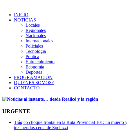
INICIO
NOTICIAS
Locales
Regionales
Nacionales
Internacionales
Policiales
Tecnologia
Politica
Entretenimiento
Economia
Deportes
PROGRAMACIÓN
QUIENES SOMOS?
CONTACTO
URGENTE
Trágico choque frontal en la Ruta Provincial 101: un muerto y
tres heridos cerca de Speluzzi