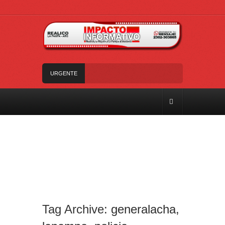
URGENTE
Trágico choque frontal en la Ruta Provincial 101:
un muerto y tres heridos cerca de Speluzzi
SANTA ROSA – El municipio plantó más de 600
árboles en el Relleno Sanitario
Vecinos de Realicó se manifestaron en la plaza
central en contra de la «Ley de Tierras»
River lo descartó y el pibe Jaime brilla en Peñarol
de Montevideo: «¿Nos dieron a Messi?»
Camilota presentó a su nueva novia y contó su
historia de amor: «Hoy, por fin, podemos dejar de
Tag Archive:
generalacha
,
escondernos»