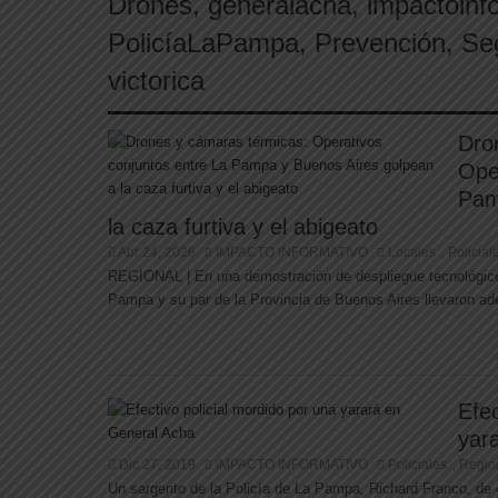
Drones
,
generalacha
,
impactoinf
PolicíaLaPampa
,
Prevención
,
Se
victorica
Dro
Ope
Pam
la caza furtiva y el abigeato
Abr 24, 2026
IMPACTO INFORMATIVO
Locales
Policial
,
REGIONAL | En una demostración de despliegue tecnológico y
Pampa y su par de la Provincia de Buenos Aires llevaron ade
Efec
yar
Dic 27, 2019
IMPACTO INFORMATIVO
Policiales
Regio
,
Un sargento de la Policía de La Pampa, Richard Franco, de 4