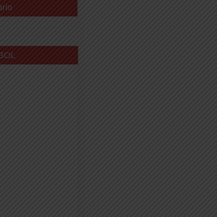
ario
BOL