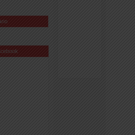
ario
acebook