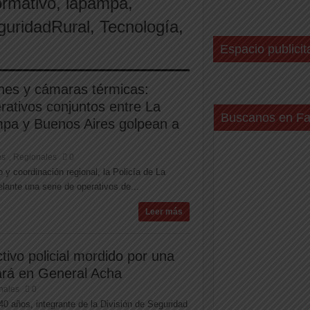
ormativo
,
lapampa
,
guridadRural
,
Tecnología
,
Espacio publicit
nes y cámaras térmicas:
rativos conjuntos entre La
Buscanos en F
pa y Buenos Aires golpean a
es
Regionales
0
,
 coordinación regional, la Policía de La
lante una serie de operativos de...
Leer más
tivo policial mordido por una
ará en General Acha
nales
0
0 años, integrante de la División de Seguridad