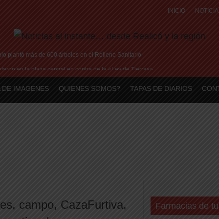
INICIO
NOTICIA
o plantó más de 600 árboles en el Relleno Sanitario
aron en la plaza central en contra de la «Ley de Tierras»
me brilla en Peñarol de Montevideo: «¿Nos dieron a Messi?»
 DE IMAGENES
QUIENES SOMOS?
TAPAS DE DIARIOS
CON
tó su historia de amor: «Hoy, por fin, podemos dejar de escondernos»
sis con Argentina y a su «política exterior ideologizada y de confrontación»
res
,
campo
,
CazaFurtiva
,
Farmacias de tu