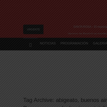
SANTA ROSA – El municipi
URGENTE
Vecinos de Realicó se manifest
River lo descartó y el pibe Jai
NOTICIAS
PROGRAMACIÓN
GALERIA
Camilota presentó a su nueva novia y con
Flávio Bolsonaro culpó a Lula da Silva de la cri
Tag Archive:
abigeato
,
buenos ai