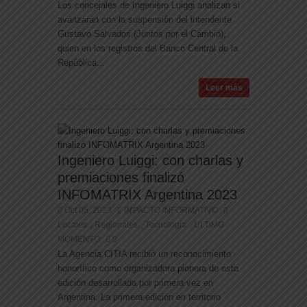
Los concejales de Ingeniero Luiggi analizan si
avanzarán con la suspensión del intendente
Gustavo Salvadori (Juntos por el Cambio),
quien en los registros del Banco Central de la
República...
Leer más
Ingeniero Luiggi: con charlas y
premiaciones finalizó
INFOMATRIX Argentina 2023
Oct 05, 2023
IMPACTO INFORMATIVO
Locales
Regionales
Tecnologia
ULTIMO
,
,
,
MOMENTO
0
La Agencia CITIA recibió un reconocimiento
honorífico como organizadora pionera de esta
edición desarrollada por primera vez en
Argentina. La primera edición en territorio