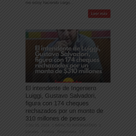
me estoy haciendo cargo...
Leer más
El intendente de Ingeniero
Luiggi, Gustavo Salvadori,
figura con 174 cheques
rechazados por un monto de
310 millones de pesos
Dic 05, 2024
IMPACTO INFORMATIVO
Locales
Politica
Regionales
0
,
,