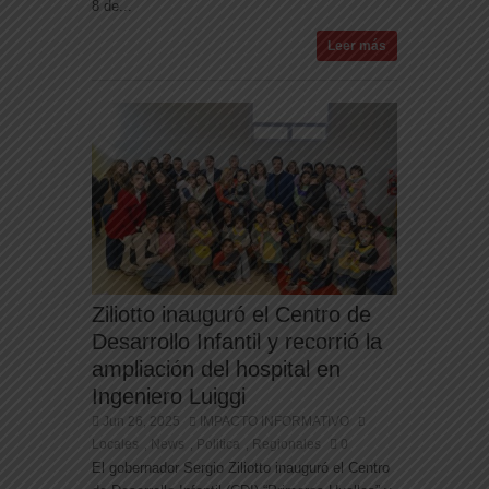
8 de...
Leer más
Ziliotto inauguró el Centro de
Desarrollo Infantil y recorrió la
ampliación del hospital en
Ingeniero Luiggi
Jun 26, 2025
IMPACTO INFORMATIVO
Locales
News
Politica
Regionales
0
,
,
,
El gobernador Sergio Ziliotto inauguró el Centro