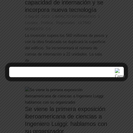
capacidad de internación y se
incorpora nueva tecnología
Sep 07, 2023
IMPACTO INFORMATIVO
Locales
Politica
Regionales
ULTIMO
,
,
,
MOMENTO
0
La inversión supera los 560 millones de pesos y
con la obra finalizada se duplicará la superficie
del edificio. Se incrementará el número de
camas de internación a 22 unidades. La sala
de...
Leer más
Se viene la primera exposición
iberoamericana de ciencias a
Ingeniero Luiggi: hablamos con
su organizador