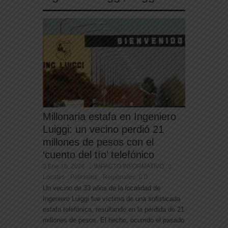
hijo, marchan al Congreso contra la violencia
vicaria
Millonaria estafa en Ingeniero
Luiggi: un vecino perdió 21
millones de pesos con el
‘cuento del tío’ telefónico
Ene 16, 2026
IMPACTO INFORMATIVO
Locales
Policiales
Regionales
0
,
,
Un vecino de 33 años de la localidad de
Ingeniero Luiggi fue víctima de una sofisticada
estafa telefónica, resultando en la pérdida de 21
millones de pesos. El hecho, ocurrido el pasado