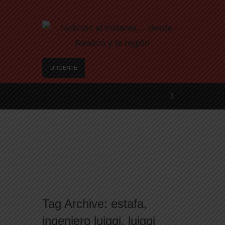
URGENTE
Te ofrecen trabajo, pero es un engaño: así son
las nuevas estafas laborales para robar dinero y
datos
Freno a la IA | Greg Abbott detiene la aprobación
de nuevos centros de datos en Texas debido a
preocupaciones sobre el consumo eléctrico y de
agua
Examen toxicológico confirma consumo de
cocaína de Candela Arizaga
Nuevo asesinato motochorro de un policía de la
Ciudad en el Conurbano: «Asesinos de m…, los
Tag Archive:
estafa
,
vamos a agarrar»
ingeniero luiggi
,
luiggi
A un año del caso del preceptor que mató a su