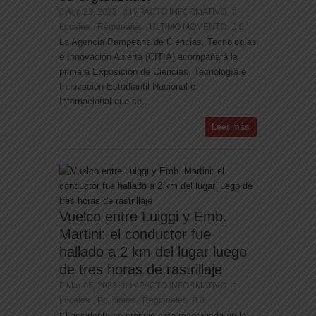
Ago 23, 2023
IMPACTO INFORMATIVO
Locales
Regionales
ULTIMO MOMENTO
0
,
,
La Agencia Pampeana de Ciencias, Tecnologías
e Innovación Abierta (CITIA) acompañará la
primera Exposición de Ciencias, Tecnología e
Innovación Estudiantil Nacional e
Internacional que se...
Leer más
Vuelco entre Luiggi y Emb.
Martini: el conductor fue
hallado a 2 km del lugar luego
de tres horas de rastrillaje
Mar 05, 2023
IMPACTO INFORMATIVO
Locales
Policiales
Regionales
0
,
,
El accidente se produjo esta madrugada en la