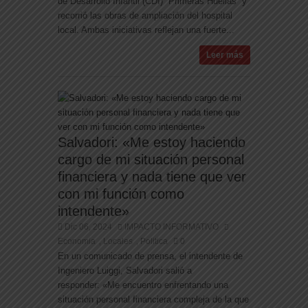
de Desarrollo Infantil (CDI) “Primeras Huellas” y
recorrió las obras de ampliación del hospital
local. Ambas iniciativas reflejan una fuerte...
Leer más
Salvadori: «Me estoy haciendo
cargo de mi situación personal
financiera y nada tiene que ver
con mi función como
intendente»
Dic 06, 2024
IMPACTO INFORMATIVO
Economia
Locales
Politica
0
,
,
En un comunicado de prensa, el intendente de
Ingeniero Luiggi, Salvadori salió a
responder: «Me encuentro enfrentando una
situación personal financiera compleja de la que