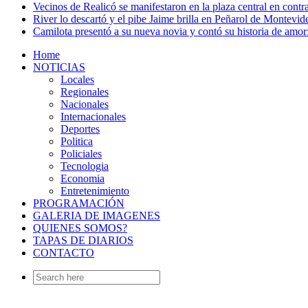
Vecinos de Realicó se manifestaron en la plaza central en contr
River lo descartó y el pibe Jaime brilla en Peñarol de Montevi
Camilota presentó a su nueva novia y contó su historia de amo
Home
NOTICIAS
Locales
Regionales
Nacionales
Internacionales
Deportes
Politica
Policiales
Tecnologia
Economia
Entretenimiento
PROGRAMACIÓN
GALERIA DE IMAGENES
QUIENES SOMOS?
TAPAS DE DIARIOS
CONTACTO
Search
for: