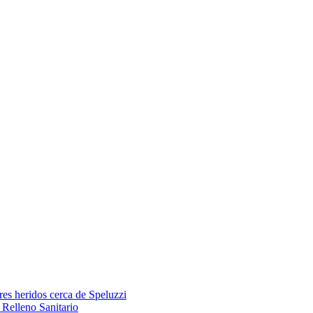
res heridos cerca de Speluzzi
Relleno Sanitario