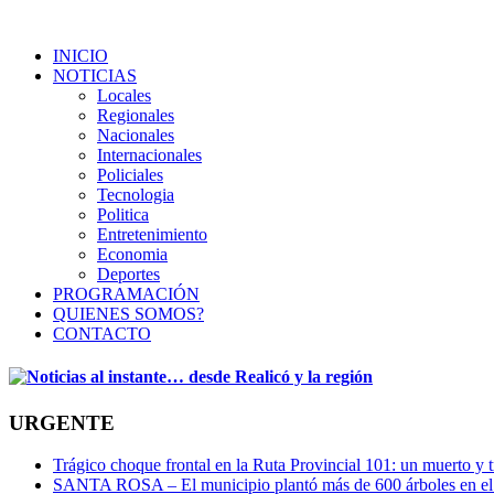
INICIO
NOTICIAS
Locales
Regionales
Nacionales
Internacionales
Policiales
Tecnologia
Politica
Entretenimiento
Economia
Deportes
PROGRAMACIÓN
QUIENES SOMOS?
CONTACTO
URGENTE
Trágico choque frontal en la Ruta Provincial 101: un muerto y t
SANTA ROSA – El municipio plantó más de 600 árboles en el 