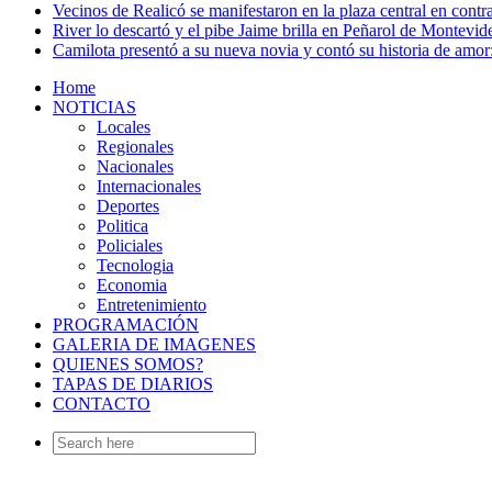
Vecinos de Realicó se manifestaron en la plaza central en contr
River lo descartó y el pibe Jaime brilla en Peñarol de Montevi
Camilota presentó a su nueva novia y contó su historia de amo
Home
NOTICIAS
Locales
Regionales
Nacionales
Internacionales
Deportes
Politica
Policiales
Tecnologia
Economia
Entretenimiento
PROGRAMACIÓN
GALERIA DE IMAGENES
QUIENES SOMOS?
TAPAS DE DIARIOS
CONTACTO
Search
for: