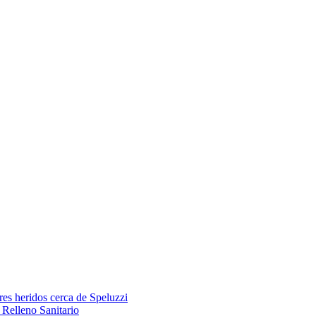
res heridos cerca de Speluzzi
Relleno Sanitario