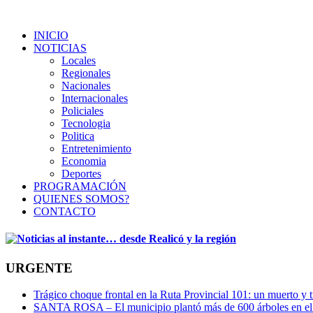
INICIO
NOTICIAS
Locales
Regionales
Nacionales
Internacionales
Policiales
Tecnologia
Politica
Entretenimiento
Economia
Deportes
PROGRAMACIÓN
QUIENES SOMOS?
CONTACTO
URGENTE
Trágico choque frontal en la Ruta Provincial 101: un muerto y t
SANTA ROSA – El municipio plantó más de 600 árboles en el 