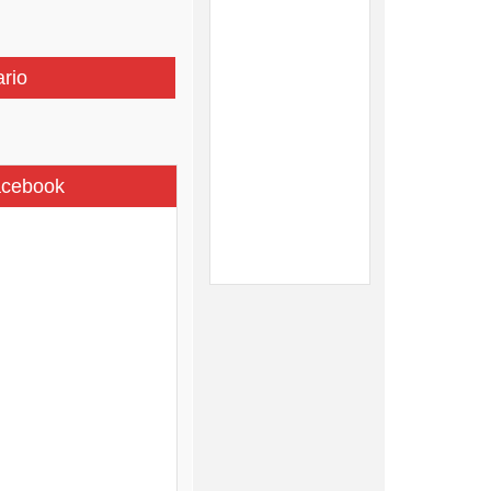
ario
acebook