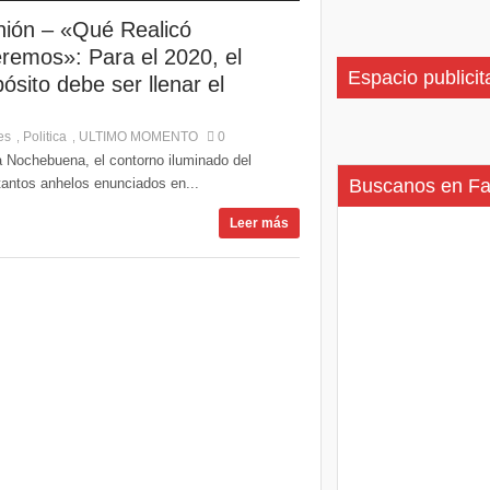
nión – «Qué Realicó
remos»: Para el 2020, el
Espacio publicit
ósito debe ser llenar el
es
Politica
ULTIMO MOMENTO
0
,
,
la Nochebuena, el contorno iluminado del
 tantos anhelos enunciados en...
Buscanos en F
Leer más