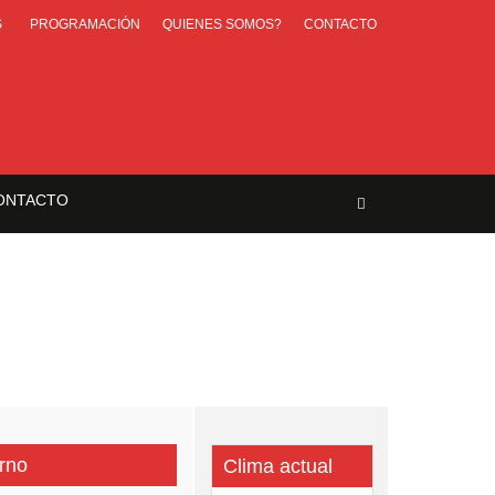
S
PROGRAMACIÓN
QUIENES SOMOS?
CONTACTO
o eléctrico y de agua
ONTACTO
ar»
rno
Clima actual