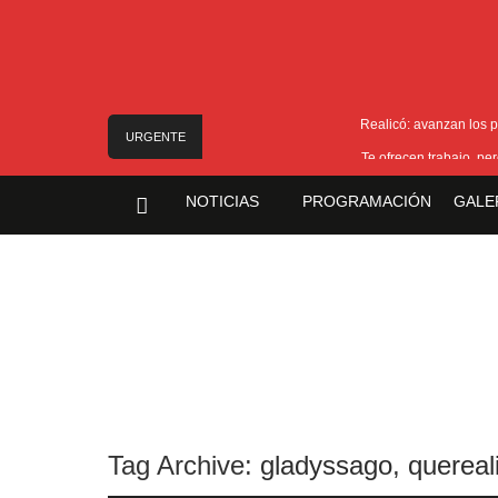
Realicó: avanzan los p
URGENTE
Te ofrecen trabajo, pe
Freno a la IA | Greg Abbott detiene la aproba
NOTICIAS
PROGRAMACIÓN
GALE
Examen 
Nuevo asesinato motochorro 
Tag Archive:
gladyssago
,
querea