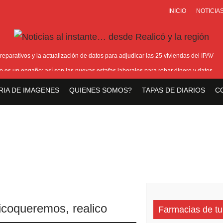
INICIO
NOTICIA
reparativos y la actualización de datos para adjudicar las 25 viviendas del IPAV
ro es un engaño: así son las nuevas estafas laborales para robar dinero y datos
ción de nuevos centros de datos en Texas debido a preocupaciones sobre el consum
RIA DE IMAGENES
QUIENES SOMOS?
TAPAS DE DIARIOS
C
toxicológico confirma consumo de cocaína de Candela Arizaga
de un policía de la Ciudad en el Conurbano: «Asesinos de m…, los vamos a agarr
licoqueremos
,
realico
Farmacias de tu