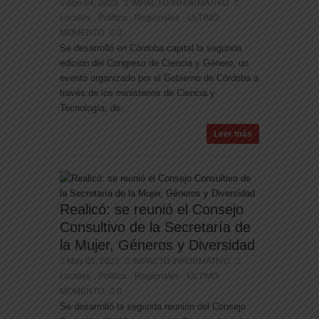
Ago 04, 2023
IMPACTO INFORMATIVO
Locales
Politica
Regionales
ULTIMO
,
,
,
MOMENTO
0
Se desarrolló en Córdoba capital la segunda
edición del Congreso de Ciencia y Género, un
evento organizado por el Gobierno de Córdoba a
través de los ministerios de Ciencia y
Tecnología, de...
Leer más
Realicó: se reunió el Consejo
Consultivo de la Secretaría de
la Mujer, Géneros y Diversidad
May 05, 2023
IMPACTO INFORMATIVO
Locales
Politica
Regionales
ULTIMO
,
,
,
MOMENTO
0
Se desarrolló la segunda reunión del Consejo