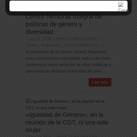
La Pampa contará con un
Centro Territorial Integral de
políticas de género y
diversidad
Ago 10, 2020
IMPACTO INFORMATIVO
Politica
Regionales
ULTIMO MOMENTO
0
,
,
El presidente de la Nación, Alberto Fernández,
junto a funcionarios nacionales realizó por video
conferencia varios anuncios de obras públicas a
ejecutarse en distintos municipios del país....
Leer más
«Igualdad de Género»: en la
reunión de la CGT, ni una sola
mujer
May 14, 2020
IMPACTO INFORMATIVO