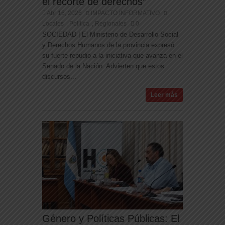
el recorte de derechos”
Abr 16, 2026
IMPACTO INFORMATIVO
Locales
Politica
Regionales
0
,
,
SOCIEDAD | El Ministerio de Desarrollo Social
y Derechos Humanos de la provincia expresó
su fuerte repudio a la iniciativa que avanza en el
Senado de la Nación. Advierten que estos
discursos...
Leer más
Género y Políticas Públicas: El