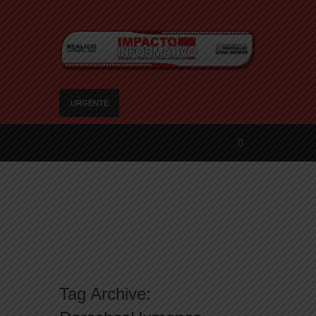
URGENTE
Camilota presentó a su nueva novia y contó su
historia de amor: «Hoy, por fin, podemos dejar de
escondernos»
Flávio Bolsonaro culpó a Lula da Silva de la crisis
con Argentina y a su «política exterior
ideologizada y de confrontación»
Franco Colapinto denunció que fue víctima de un
robo en Italia: «Quién hubiera dicho que
europeos le iban a robar a un latino»
Franco Mastantuono se fue de Real Madrid y en
Italia lo recibió una multitud: jugará en Fiorentina
Tag Archive:
Escala el conflicto universitario: los rectores