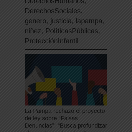
DerechosHumanos
,
piden a la Justicia que intime al Gobierno y
aplique multas si no cumple la Ley de Fondos
DerechosSociales
,
genero
,
justicia
,
lapampa
,
niñez
,
PolíticasPúblicas
,
ProtecciónInfantil
La Pampa rechazó el proyecto
de ley sobre “Falsas
Denuncias”: “Busca profundizar