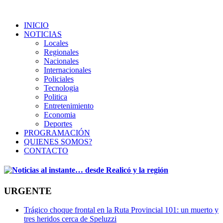
INICIO
NOTICIAS
Locales
Regionales
Nacionales
Internacionales
Policiales
Tecnologia
Politica
Entretenimiento
Economia
Deportes
PROGRAMACIÓN
QUIENES SOMOS?
CONTACTO
URGENTE
Trágico choque frontal en la Ruta Provincial 101: un muerto y
tres heridos cerca de Speluzzi