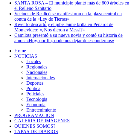
SANTA ROSA – El municipio plantó más de 600 árboles en
el Relleno Sanitario
Vecinos de Realicó se manifestaron en la plaza central en
contra de la «Ley de Tierras»
River lo descartó y el pibe Jaime brilla en Peñarol de
Montevideo: «¿Nos dieron a Messi?»
Camilota presentó a su nueva novia y contó su historia de
amor: «Hoy, por fin, podemos dejar de escondernos»
Home
NOTICIAS
Locales
Regionales
Nacionales
Internacionales
Deportes
Politica
Policiales
Tecnologia
Economia
Entretenimiento
PROGRAMACIÓN
GALERIA DE IMAGENES
QUIENES SOMOS?
TAPAS DE DIARIOS