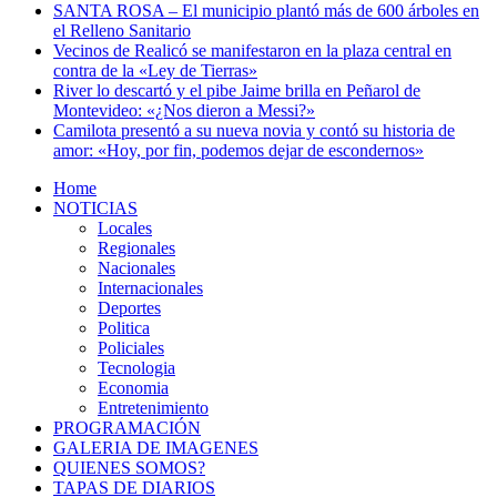
SANTA ROSA – El municipio plantó más de 600 árboles en
el Relleno Sanitario
Vecinos de Realicó se manifestaron en la plaza central en
contra de la «Ley de Tierras»
River lo descartó y el pibe Jaime brilla en Peñarol de
Montevideo: «¿Nos dieron a Messi?»
Camilota presentó a su nueva novia y contó su historia de
amor: «Hoy, por fin, podemos dejar de escondernos»
Home
NOTICIAS
Locales
Regionales
Nacionales
Internacionales
Deportes
Politica
Policiales
Tecnologia
Economia
Entretenimiento
PROGRAMACIÓN
GALERIA DE IMAGENES
QUIENES SOMOS?
TAPAS DE DIARIOS