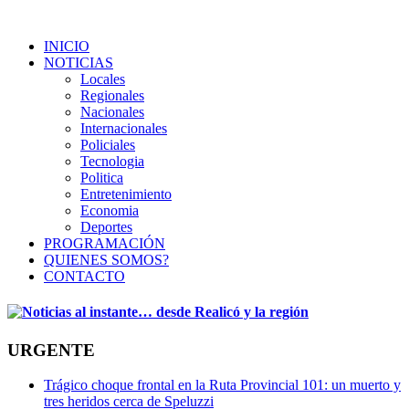
INICIO
NOTICIAS
Locales
Regionales
Nacionales
Internacionales
Policiales
Tecnologia
Politica
Entretenimiento
Economia
Deportes
PROGRAMACIÓN
QUIENES SOMOS?
CONTACTO
URGENTE
Trágico choque frontal en la Ruta Provincial 101: un muerto y
tres heridos cerca de Speluzzi