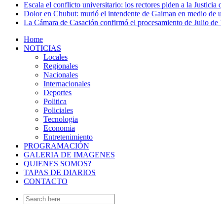
Escala el conflicto universitario: los rectores piden a la Justi
Dolor en Chubut: murió el intendente de Gaiman en medio de 
La Cámara de Casación confirmó el procesamiento de Julio de V
Home
NOTICIAS
Locales
Regionales
Nacionales
Internacionales
Deportes
Politica
Policiales
Tecnologia
Economia
Entretenimiento
PROGRAMACIÓN
GALERIA DE IMAGENES
QUIENES SOMOS?
TAPAS DE DIARIOS
CONTACTO
Search
for: