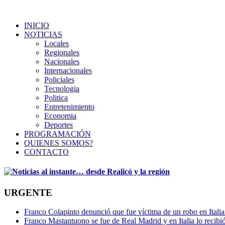
INICIO
NOTICIAS
Locales
Regionales
Nacionales
Internacionales
Policiales
Tecnologia
Politica
Entretenimiento
Economia
Deportes
PROGRAMACIÓN
QUIENES SOMOS?
CONTACTO
URGENTE
Franco Colapinto denunció que fue víctima de un robo en Italia
Franco Mastantuono se fue de Real Madrid y en Italia lo recibió