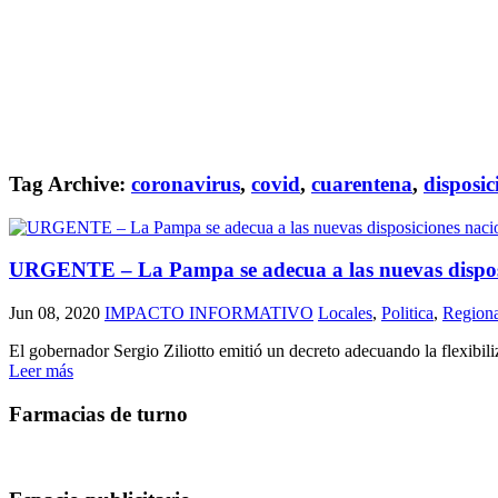
Tag Archive:
coronavirus
,
covid
,
cuarentena
,
disposic
URGENTE – La Pampa se adecua a las nuevas disposici
Jun 08, 2020
IMPACTO INFORMATIVO
Locales
,
Politica
,
Regiona
El gobernador Sergio Ziliotto emitió un decreto adecuando la flexibi
Leer más
Farmacias de turno