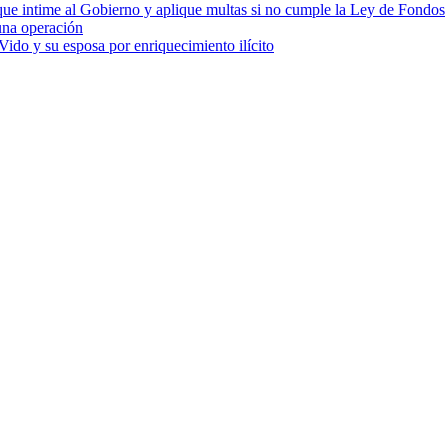
cia que intime al Gobierno y aplique multas si no cumple la Ley de Fondos
una operación
ido y su esposa por enriquecimiento ilícito