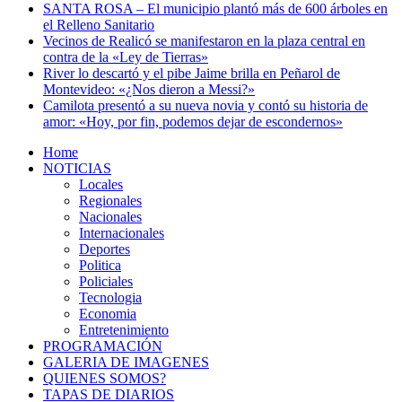
SANTA ROSA – El municipio plantó más de 600 árboles en
el Relleno Sanitario
Vecinos de Realicó se manifestaron en la plaza central en
contra de la «Ley de Tierras»
River lo descartó y el pibe Jaime brilla en Peñarol de
Montevideo: «¿Nos dieron a Messi?»
Camilota presentó a su nueva novia y contó su historia de
amor: «Hoy, por fin, podemos dejar de escondernos»
Home
NOTICIAS
Locales
Regionales
Nacionales
Internacionales
Deportes
Politica
Policiales
Tecnologia
Economia
Entretenimiento
PROGRAMACIÓN
GALERIA DE IMAGENES
QUIENES SOMOS?
TAPAS DE DIARIOS