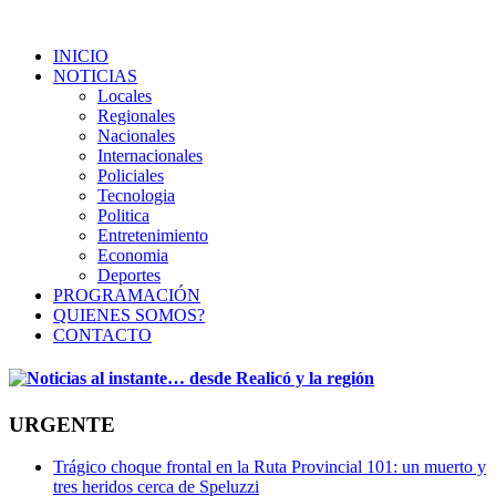
INICIO
NOTICIAS
Locales
Regionales
Nacionales
Internacionales
Policiales
Tecnologia
Politica
Entretenimiento
Economia
Deportes
PROGRAMACIÓN
QUIENES SOMOS?
CONTACTO
URGENTE
Trágico choque frontal en la Ruta Provincial 101: un muerto y
tres heridos cerca de Speluzzi