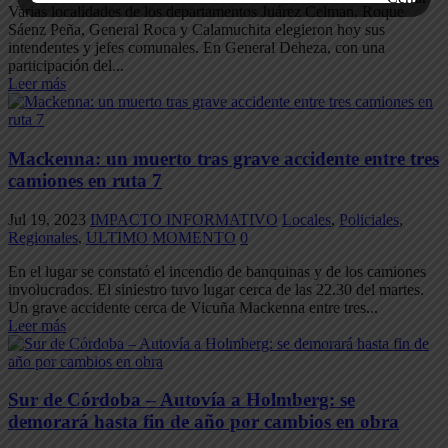
Varias localidades de los departamentos Juárez Celman, Roque
Sáenz Peña, General Roca y Calamuchita elegieron hoy sus
intendentes y jefes comunales. En General Deheza, con una
participación del...
Leer más
Mackenna: un muerto tras grave accidente entre tres
camiones en ruta 7
Jul 19, 2023
IMPACTO INFORMATIVO
Locales
,
Policiales
,
Regionales
,
ULTIMO MOMENTO
0
En el lugar se constató el incendio de banquinas y de los camiones
involucrados. El siniestro tuvo lugar cerca de las 22.30 del martes.
Un grave accidente cerca de Vicuña Mackenna entre tres...
Leer más
Sur de Córdoba – Autovía a Holmberg: se
demorará hasta fin de año por cambios en obra