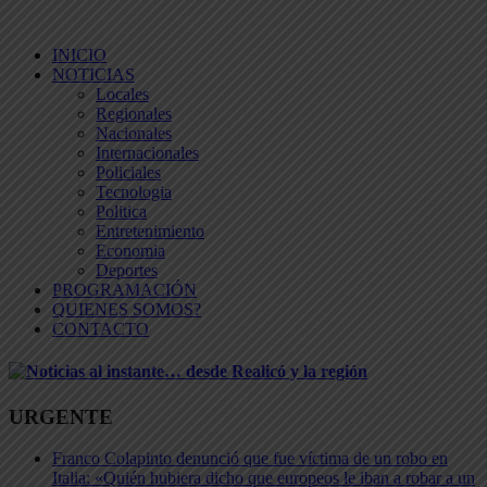
INICIO
NOTICIAS
Locales
Regionales
Nacionales
Internacionales
Policiales
Tecnologia
Politica
Entretenimiento
Economia
Deportes
PROGRAMACIÓN
QUIENES SOMOS?
CONTACTO
URGENTE
Franco Colapinto denunció que fue víctima de un robo en
Italia: «Quién hubiera dicho que europeos le iban a robar a un