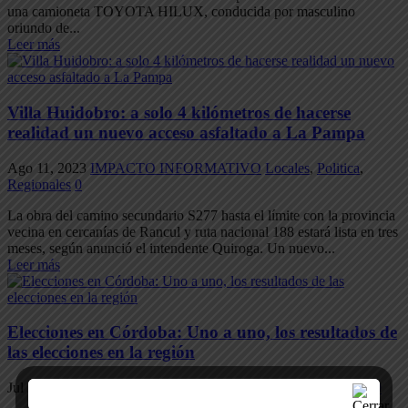
una camioneta TOYOTA HILUX, conducida por masculino
oriundo de...
Leer más
Villa Huidobro: a solo 4 kilómetros de hacerse
realidad un nuevo acceso asfaltado a La Pampa
Ago 11, 2023
IMPACTO INFORMATIVO
Locales
,
Politica
,
Regionales
0
La obra del camino secundario S277 hasta el límite con la provincia
vecina en cercanías de Rancul y ruta nacional 188 estará lista en tres
meses, según anunció el intendente Quiroga. Un nuevo...
Leer más
Elecciones en Córdoba: Uno a uno, los resultados de
las elecciones en la región
Jul 24, 2023
IMPACTO INFORMATIVO
Politica
,
Regionales
0