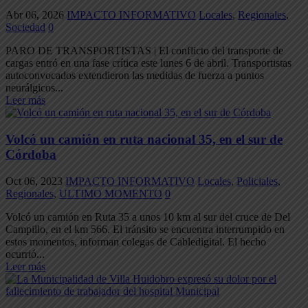
Abr 06, 2026
IMPACTO INFORMATIVO
Locales
,
Regionales
,
Sociedad
0
PARO DE TRANSPORTISTAS | El conflicto del transporte de
cargas entró en una fase crítica este lunes 6 de abril. Transportistas
autoconvocados extendieron las medidas de fuerza a puntos
neurálgicos...
Leer más
Volcó un camión en ruta nacional 35, en el sur de
Córdoba
Oct 06, 2023
IMPACTO INFORMATIVO
Locales
,
Policiales
,
Regionales
,
ULTIMO MOMENTO
0
Volcó un camión en Ruta 35 a unos 10 km al sur del cruce de Del
Campillo, en el km 566. El tránsito se encuentra interrumpido en
estos momentos, informan colegas de Cabledigital. El hecho
ocurrió...
Leer más