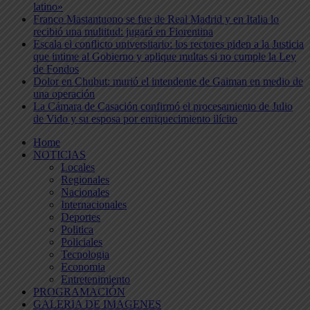
latino»
Franco Mastantuono se fue de Real Madrid y en Italia lo
recibió una multitud: jugará en Fiorentina
Escala el conflicto universitario: los rectores piden a la Justicia
que intime al Gobierno y aplique multas si no cumple la Ley
de Fondos
Dolor en Chubut: murió el intendente de Gaiman en medio de
una operación
La Cámara de Casación confirmó el procesamiento de Julio
de Vido y su esposa por enriquecimiento ilícito
Home
NOTICIAS
Locales
Regionales
Nacionales
Internacionales
Deportes
Politica
Policiales
Tecnologia
Economia
Entretenimiento
PROGRAMACIÓN
GALERIA DE IMAGENES