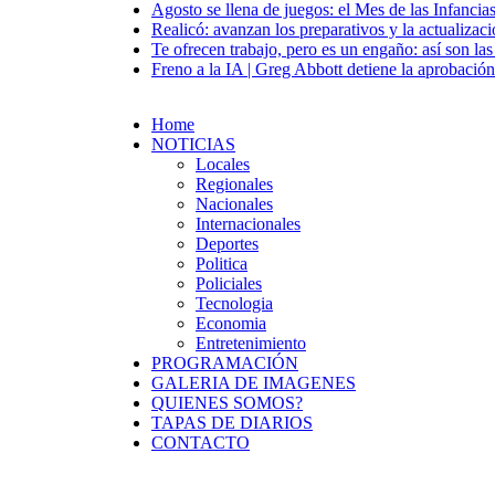
Agosto se llena de juegos: el Mes de las Infancia
Realicó: avanzan los preparativos y la actualizac
Te ofrecen trabajo, pero es un engaño: así son las
Freno a la IA | Greg Abbott detiene la aprobació
Home
NOTICIAS
Locales
Regionales
Nacionales
Internacionales
Deportes
Politica
Policiales
Tecnologia
Economia
Entretenimiento
PROGRAMACIÓN
GALERIA DE IMAGENES
QUIENES SOMOS?
TAPAS DE DIARIOS
CONTACTO