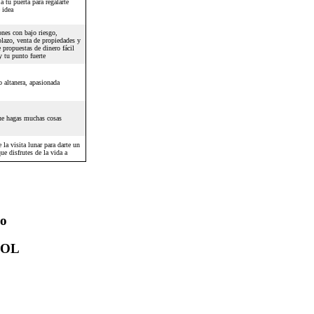
io
BOL