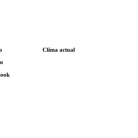
o
Clima actual
io
book