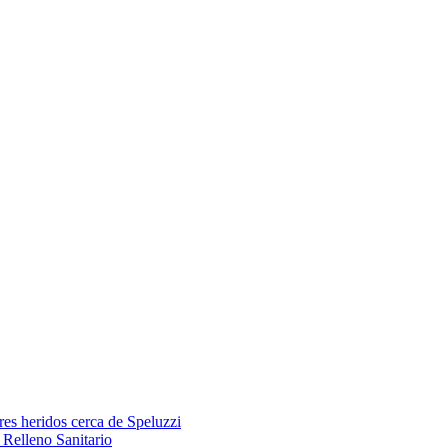
res heridos cerca de Speluzzi
Relleno Sanitario