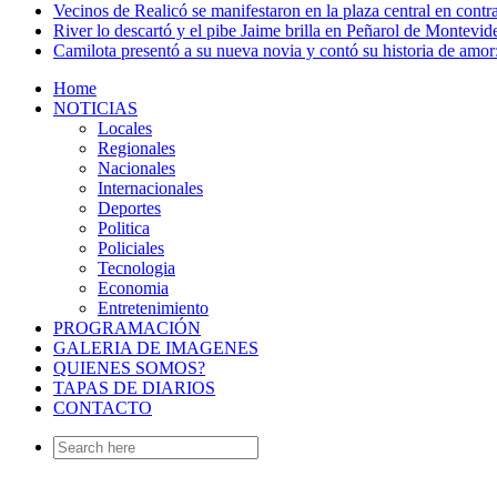
Vecinos de Realicó se manifestaron en la plaza central en contr
River lo descartó y el pibe Jaime brilla en Peñarol de Montevi
Camilota presentó a su nueva novia y contó su historia de amo
Home
NOTICIAS
Locales
Regionales
Nacionales
Internacionales
Deportes
Politica
Policiales
Tecnologia
Economia
Entretenimiento
PROGRAMACIÓN
GALERIA DE IMAGENES
QUIENES SOMOS?
TAPAS DE DIARIOS
CONTACTO
Search
for: