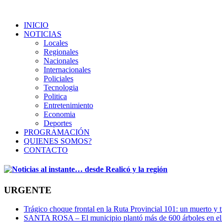
INICIO
NOTICIAS
Locales
Regionales
Nacionales
Internacionales
Policiales
Tecnologia
Politica
Entretenimiento
Economia
Deportes
PROGRAMACIÓN
QUIENES SOMOS?
CONTACTO
URGENTE
Trágico choque frontal en la Ruta Provincial 101: un muerto y t
SANTA ROSA – El municipio plantó más de 600 árboles en el 